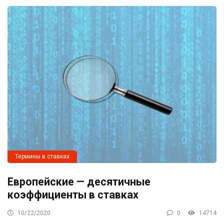
Термины в ставках
Европейские — десятичные
коэффициенты в ставках
10/22/2020
0
14714