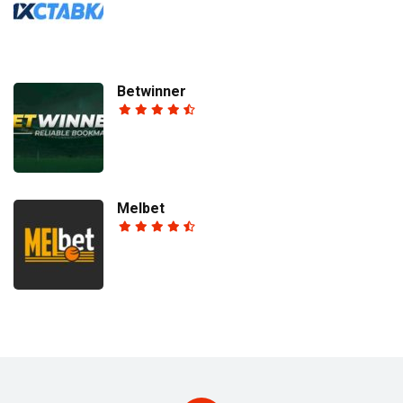
Betwinner
Melbet