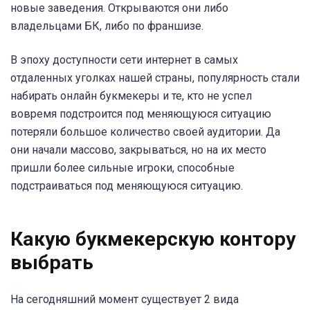
новые заведения. Открываются они либо
владельцами БК, либо по франшизе.
В эпоху доступности сети интернет в самых
отдаленных уголках нашей страны, популярность стали
набирать онлайн букмекеры и те, кто не успел
вовремя подстроится под меняющуюся ситуацию
потеряли большое количество своей аудитории. Да
они начали массово, закрываться, но на их место
пришли более сильные игроки, способные
подстраиваться под меняющуюся ситуацию.
Какую букмекерскую контору
выбрать
На сегодняшний момент существует 2 вида