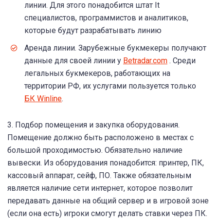
линии. Для этого понадобится штат It
специалистов, программистов и аналитиков,
которые будут разрабатывать линию
Аренда линии. Зарубежные букмекеры получают
данные для своей линии у
Betradar.com
. Среди
легальных букмекеров, работающих на
территории РФ, их услугами пользуется только
БК Winline
.
3. Подбор помещения и закупка оборудования.
Помещение должно быть расположено в местах с
большой проходимостью. Обязательно наличие
вывески. Из оборудования понадобится: принтер, ПК,
кассовый аппарат, сейф, ПО. Также обязательным
является наличие сети интернет, которое позволит
передавать данные на общий сервер и в игровой зоне
(если она есть) игроки смогут делать ставки через ПК.