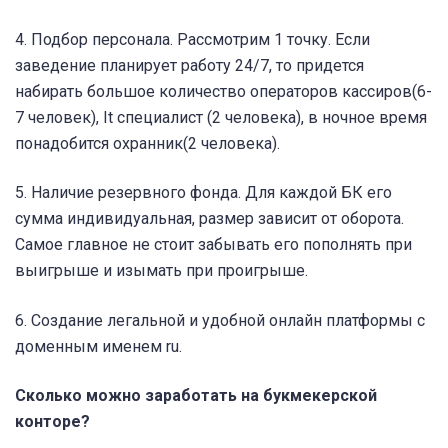
4. Подбор персонала. Рассмотрим 1 точку. Если
заведение планирует работу 24/7, то придется
набирать большое количество операторов кассиров(6-
7 человек), It специалист (2 человека), в ночное время
понадобится охранник(2 человека).
5. Наличие резервного фонда. Для каждой БК его
сумма индивидуальная, размер зависит от оборота.
Самое главное не стоит забывать его пополнять при
выигрыше и изымать при проигрыше.
6. Создание легальной и удобной онлайн платформы с
доменным именем ru.
Сколько можно заработать на букмекерской
конторе?