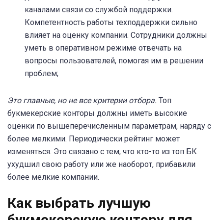
каналами связи со службой поддержки.
Компетентность работы техподдержки сильно
влияет на оценку компании. Сотрудники должны
уметь в оперативном режиме отвечать на
вопросы пользователей, помогая им в решении
проблем;
Это главные, но не все критерии отбора.
Топ
букмекерские конторы должны иметь высокие
оценки по вышеперечисленным параметрам, наряду с
более мелкими. Периодически рейтинг может
изменяться. Это связано с тем, что кто-то из топ БК
ухудшил свою работу или же наоборот, прибавили
более мелкие компании.
Как выбрать лучшую
букмекерскую контору для