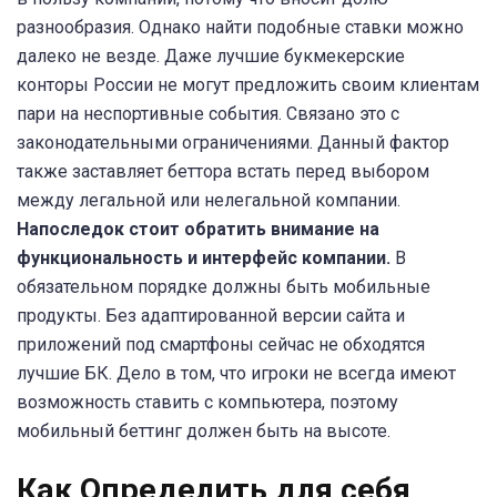
разнообразия. Однако найти подобные ставки можно
далеко не везде. Даже лучшие букмекерские
конторы России не могут предложить своим клиентам
пари на неспортивные события. Связано это с
законодательными ограничениями. Данный фактор
также заставляет беттора встать перед выбором
между легальной или нелегальной компании.
Напоследок стоит обратить внимание на
функциональность и интерфейс компании.
В
обязательном порядке должны быть мобильные
продукты. Без адаптированной версии сайта и
приложений под смартфоны сейчас не обходятся
лучшие БК. Дело в том, что игроки не всегда имеют
возможность ставить с компьютера, поэтому
мобильный беттинг должен быть на высоте.
Как Определить для себя