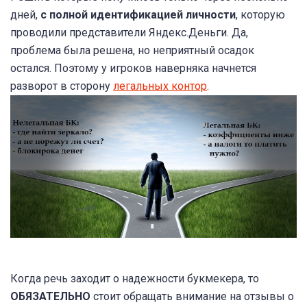
дней,
с полной идентификацией личности
, которую
проводили представители Яндекс.Деньги. Да,
проблема была решена, но неприятный осадок
остался. Поэтому у игроков наверняка начнется
разворот в сторону
легальных контор
.
Когда речь заходит о надежности букмекера, то
ОБЯЗАТЕЛЬНО
стоит обращать внимание на отзывы о