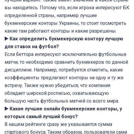
вы находитесь. Потому что, если игрока интересуют БК
определенной страны, например лучшие
букмекерские конторы Украины, то стоит посмотреть
какие там работают конторы и какие разрешены.
▶️ Как определить букмекерскую контору лучшую
для ставок на футбол?
Если беттора интересуют исключительно футбольные
матчи, то необходимо сравнить букмекеров по данной
дисциплине. Например, потребуется отметить, какие
коэффициенты предлагают конторы на одну и ту же
встречу. Также нужно убедиться, что компания
обладает широкой росписью, охватывающую
большую часть футбольных матчей со всего мира.
▶️ Какие лучшие онлайн букмекерские конторы, у
которых самый лучший бонус?
В нашем рейтинге сразу же указывается сумма
стартового бонуса. Таким образом, пользователи сами