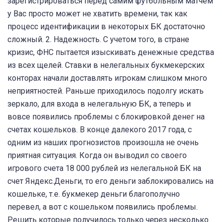
зарегистрироваться перед самим футбольным матчем
у Вас просто может не хватить времени, так как
процесс идентификации в некоторых БК достаточно
сложный. 2. Надежность. С учетом того, в стране
кризис, ФНС пытается изыскивать денежные средства
из всех щелей. Ставки в нелегальных букмекерских
конторах начали доставлять игрокам слишком много
неприятностей. Раньше приходилось подолгу искать
зеркало, для входа в нелегальную БК, а теперь и
вовсе появились проблемы с блокировкой денег на
счетах кошельков. В конце далекого 2017 года, с
одним из наших прогнозистов произошла не очень
приятная ситуация. Когда он выводил со своего
игрового счета 18 000 рублей из нелегальной БК на
счет Яндекс.Деньги, то его деньги заблокировались на
кошельке, т.е. букмекер деньги благополучно
перевел, а вот с кошельком появились проблемы.
Решить которые получилось только через несколько