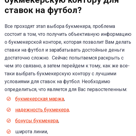
ставок на футбол?
Все проходят этап выбора букмекера, проблема
состоит в том, что получить объективную информацию
о букмекерской конторе, которая позволит Вам делать
ставки на футбол и зарабатывать достойные деньги
достаточно сложно. Сейчас попытаемся раскрыть с
чем это связано, а затем перейдем к тому, как же все-
таки выбрать букмекерскую контору с лучшими
условиями для ставок на футбол. Необходимо
определиться, что является для Вас первостепенным:
букмекерская маржа
,
надежность букмекера,
бонусы букмекера
,
широта линии,