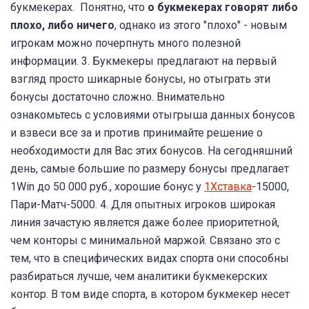
букмекерах. Понятно, что
о букмекерах говорят либо
плохо, либо ничего
, однако из этого "плохо" - новым
игрокам можно почерпнуть много полезной
информации. 3. Букмекеры предлагают на первый
взгляд просто шикарные бонусы, но отыграть эти
бонусы достаточно сложно. Внимательно
ознакомьтесь с условиями отыгрыша данных бонусов
и взвеси все за и против принимайте решение о
необходимости для Вас этих бонусов. На сегодняшний
день, самые большие по размеру бонусы предлагает
1Win до 50 000 руб., хорошие бонус у
1Хставка
-15000,
Пари-Матч-5000. 4. Для опытных игроков широкая
линия зачастую является даже более приоритетной,
чем конторы с минимальной маржой. Связано это с
тем, что в специфических видах спорта они способны
разбираться лучше, чем аналитики букмекерских
контор. В том виде спорта, в котором букмекер несет