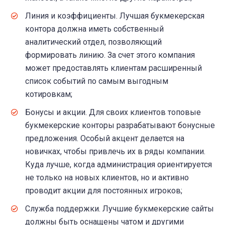
Линия и коэффициенты. Лучшая букмекерская
контора должна иметь собственный
аналитический отдел, позволяющий
формировать линию. За счет этого компания
может предоставлять клиентам расширенный
список событий по самым выгодным
котировкам;
Бонусы и акции. Для своих клиентов топовые
букмекерские конторы разрабатывают бонусные
предложения. Особый акцент делается на
новичках, чтобы привлечь их в ряды компании.
Куда лучше, когда администрация ориентируется
не только на новых клиентов, но и активно
проводит акции для постоянных игроков;
Служба поддержки. Лучшие букмекерские сайты
должны быть оснащены чатом и другими