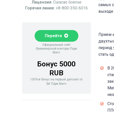
Лицензия:
Curacao license
самых с
Горячая линия:
+8-800-350-6016
выходе 
Прием и
Перейти
двухтыс
Официальный сайт
период 
букмекерской конторы Пари
Матч
стать о
Бонус 5000
В 2
RUB
ста
100%-й бонус на первый депозит от
зак
БК Пари Матч
Мат
не
Сто
ППС