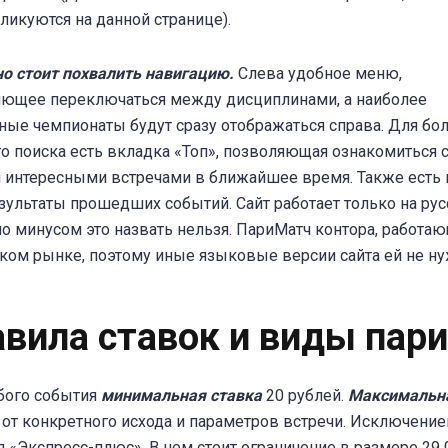
ликуются на данной странице).
о стоит похвалить навигацию.
Слева удобное меню,
яющее переключаться между дисциплинами, а наиболее
ные чемпионаты будут сразу отображаться справа. Для бо
о поиска есть вкладка «Топ», позволяющая ознакомиться 
интересными встречами в ближайшее время. Также есть 
зультаты прошедших событий. Сайт работает только на ру
но минусом это назвать нельзя. ПариМатч контора, работаю
ком рынке, поэтому иные языковые версии сайта ей не н
вила ставок и виды пар
бого события
минимальная ставка
20 рублей.
Максимальн
 от конкретного исхода и параметров встречи. Исключени
я «Экспресс-плюс». В нем стоит ограничение в размере 29 