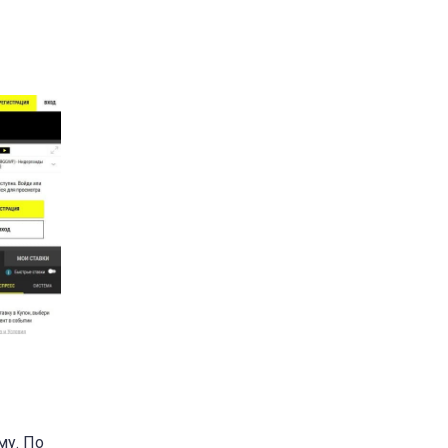
му. По