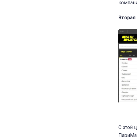
компани
Вторая 
С этой 
ПариМат