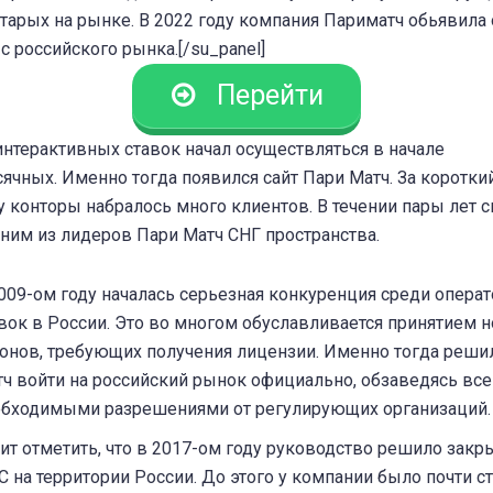
тарых на рынке. В 2022 году компания Париматч обьявила 
с российского рынка.[/su_panel]
Перейти
нтерактивных ставок начал осуществляться в начале
ячных. Именно тогда появился сайт Пари Матч. За коротки
у конторы набралось много клиентов. В течении пары лет 
дним из лидеров Пари Матч СНГ пространства.
009-ом году началась серьезная конкуренция среди опера
вок в России. Это во многом обуславливается принятием 
онов, требующих получения лицензии. Именно тогда реши
ч войти на российский рынок официально, обзаведясь вс
обходимыми разрешениями от регулирующих организаций.
ит отметить, что в 2017-ом году руководство решило закр
 на территории России. До этого у компании было почти с