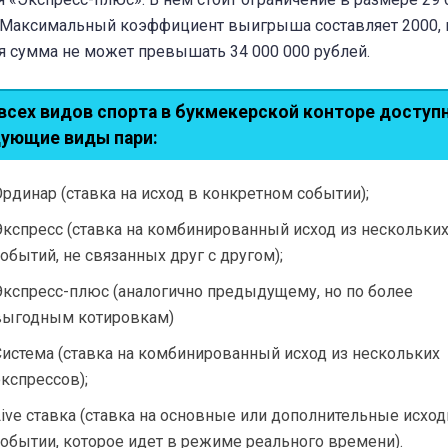
 Максимальный коэффициент выигрыша составляет 2000, 
я сумма не может превышать 34 000 000 рублей.
всех видов спорта в букмекерской конторе доступ
ующие виды пари:
Ординар (ставка на исход в конкретном событии);
Экспресс (ставка на комбинированный исход из нескольки
обытий, не связанных друг с другом);
Экспресс-плюс (аналогично предыдущему, но по более
выгодным котировкам)
Система (ставка на комбинированный исход из нескольких
экспрессов);
Live ставка (ставка на основные или дополнительные исхо
событии, которое идет в режиме реального времени).