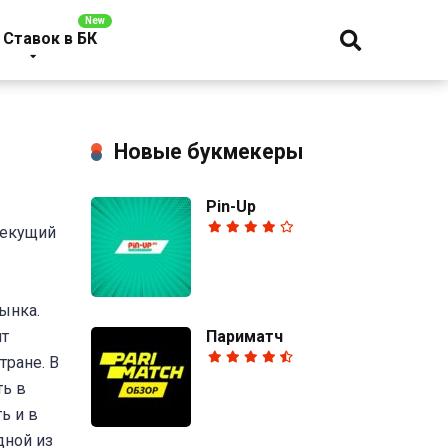
 Ставок в БК
Новые букмекеры
Pin-Up
текущий
ынка.
нт
Париматч
тране. В
ть в
ь и в
дной из