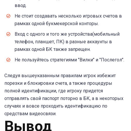
ввод.
Не стоит создавать несколько игровых счетов в
рамках одной букмекерской конторы.
Вход с одного и того же устройства(мобильный
телефон, планшет, ПК) в разные аккаунты в
рамках одной БК также запрещен.
Не пользуйтесь стратегиями "Вилки" и "Послегол".
Следуя вышеуказанным правилам игрок избежит
порезки и блокировки счета, а также процедуры
полной идентификации, где игроку придется
отправлять свой паспорт поторно в БК, а в некоторых
случаях и вовсе проходить идентификацию по
средствам видеосвязи.
Вывод