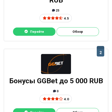
RUB
25
4.5
Перейти
Обзор
2
Бонусы GGBet до 5 000 RUB
0
4.0