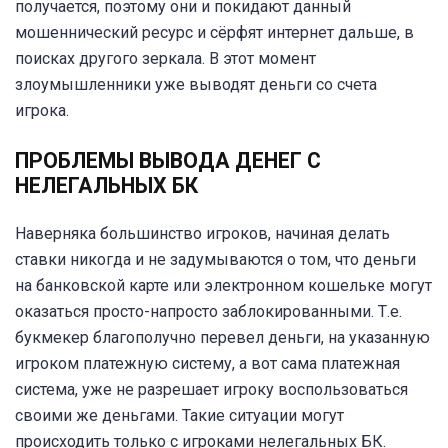
получается, поэтому они и покидают данный
мошеннический ресурс и сёрфят интернет дальше, в
поисках другого зеркала. В этот момент
злоумышленники уже выводят деньги со счета
игрока.
ПРОБЛЕМЫ ВЫВОДА ДЕНЕГ С
НЕЛЕГАЛЬНЫХ БК
Наверняка большинство игроков, начиная делать
ставки никогда и не задумываются о том, что деньги
на банковской карте или электронном кошельке могут
оказаться просто-напросто заблокированными. Т.е.
букмекер благополучно перевел деньги, на указанную
игроком платежную систему, а вот сама платежная
система, уже не разрешает игроку воспользоваться
своими же деньгами. Такие ситуации могут
происходить только с игроками нелегальных БК.