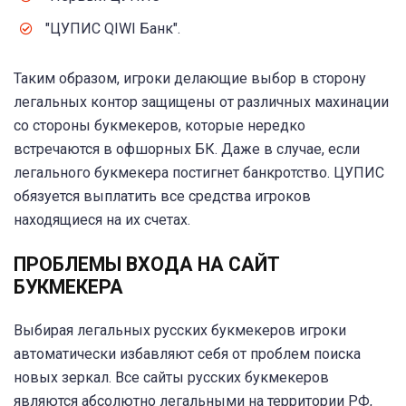
"ЦУПИС QIWI Банк".
Таким образом, игроки делающие выбор в сторону
легальных контор защищены от различных махинации
со стороны букмекеров, которые нередко
встречаются в офшорных БК. Даже в случае, если
легального букмекера постигнет банкротство. ЦУПИС
обязуется выплатить все средства игроков
находящиеся на их счетах.
ПРОБЛЕМЫ ВХОДА НА САЙТ
БУКМЕКЕРА
Выбирая легальных русских букмекеров игроки
автоматически избавляют себя от проблем поиска
новых зеркал. Все сайты русских букмекеров
являются абсолютно легальными на территории РФ,