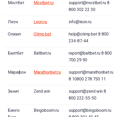
Мостбет
Mostbet.ru
support@mostbet.ru 8
800 302 22 30
Леон
Leon.ru
info@leon.ru
Олимп
Olimp.bet
help@olimp.bet 8 800
234-87-44
Балтбет
Baltbet.ru
report@baltbet.ru 8 800
700 29 90
Марафон
Marathonbet.ru
support@marathonbet.ru
8 10800 278 750 11
Зенит
Zenit.win
support@zenit.win 8
800 222-55-50
Бинго
Bingoboom.ru
support@bingoboom.ru