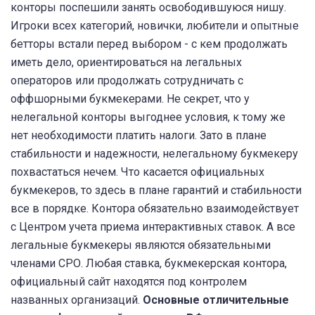
конторы поспешили занять освободившуюся нишу.
Игроки всех категорий, новички, любители и опытные
бетторы встали перед выбором - с кем продолжать
иметь дело, ориентироваться на легальных
операторов или продолжать сотрудничать с
оффшорными букмекерами. Не секрет, что у
нелегальной конторы выгоднее условия, к тому же
нет необходимости платить налоги. Зато в плане
стабильности и надежности, нелегальному букмекеру
похвастаться нечем. Что касается официальных
букмекеров, то здесь в плане гарантий и стабильности
все в порядке. Контора обязательно взаимодействует
с Центром учета приема интерактивных ставок. А все
легальные букмекеры являются обязательными
членами СРО. Любая ставка, букмекерская контора,
официальный сайт находятся под контролем
названных организаций.
Основные отличительные