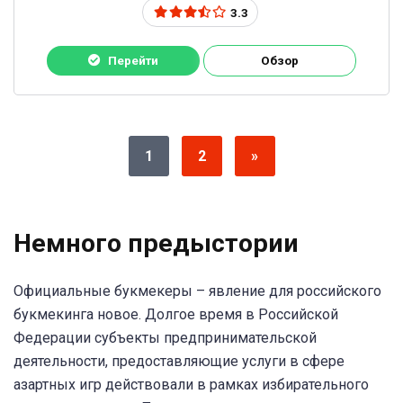
3.3
Перейти
Обзор
1
2
»
Немного предыстории
Официальные букмекеры – явление для российского
букмекинга новое. Долгое время в Российской
Федерации субъекты предпринимательской
деятельности, предоставляющие услуги в сфере
азартных игр действовали в рамках избирательного