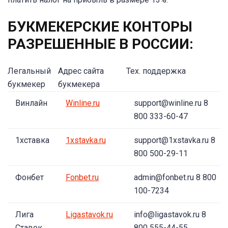
БУКМЕКЕРСКИЕ КОНТОРЫ
РАЗРЕШЕННЫЕ В РОССИИ:
Легальный
Адрес сайта
Тех. поддержка
букмекер
букмекера
Винлайн
Winline.ru
support@winline.ru 8
800 333-60-47
1хставка
1xstavka.ru
support@1xstavka.ru 8
800 500-29-11
Фонбет
Fonbet.ru
admin@fonbet.ru 8 800
100-7234
Лига
Ligastavok.ru
info@ligastavok.ru 8
Ставок
800 555-44-55