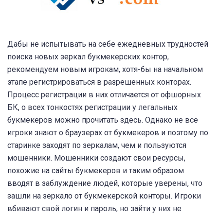
Дабы не испытывать на себе ежедневных трудностей
поиска новых зеркал букмекерских контор,
рекомендуем новым игрокам, хотя-бы на начальном
этапе регистрироваться в разрешенных конторах.
Процесс регистрации в них отличается от офшорных
БК, о всех тонкостях регистрации у легальных
букмекеров можно прочитать здесь. Однако не все
игроки знают о браузерах от букмекеров и поэтому по
старинке заходят по зеркалам, чем и пользуются
мошенники. Мошенники создают свои ресурсы,
похожие на сайты букмекеров и таким образом
вводят в заблуждение людей, которые уверены, что
зашли на зеркало от букмекерской конторы. Игроки
вбивают свой логин и пароль, но зайти у них не