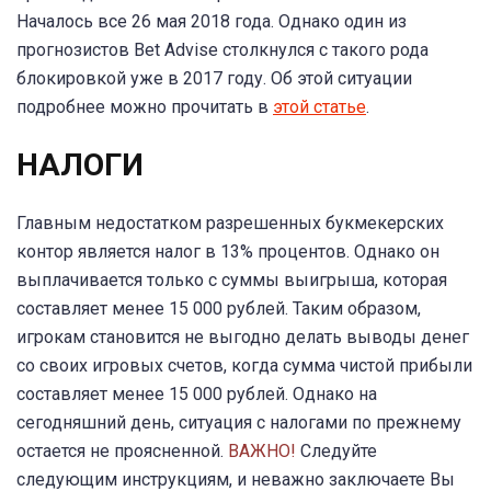
Началось все 26 мая 2018 года. Однако один из
прогнозистов Bet Advise столкнулся с такого рода
блокировкой уже в 2017 году. Об этой ситуации
подробнее можно прочитать в
этой статье
.
НАЛОГИ
Главным недостатком разрешенных букмекерских
контор является налог в 13% процентов. Однако он
выплачивается только с суммы выигрыша, которая
составляет менее 15 000 рублей. Таким образом,
игрокам становится не выгодно делать выводы денег
со своих игровых счетов, когда сумма чистой прибыли
составляет менее 15 000 рублей. Однако на
сегодняшний день, ситуация с налогами по прежнему
остается не проясненной.
ВАЖНО!
Следуйте
следующим инструкциям, и неважно заключаете Вы