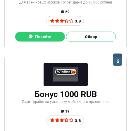
Для всех новых игроков Fonbet дарит до 15 000 рублей
69
3.8
Перейти
Обзор
6
Бонус 1000 RUB
Дарит фрибет за установку мобильного приложения
19
3.8