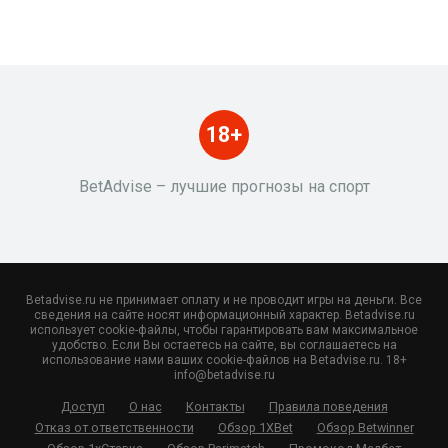
18+
BetAdvise – лучшие прогнозы на спорт
Betadvise.ru не принимает оплату и не проводит игры на деньги. Все
сведения на сайте носят информационный характер. Betadvise.ru
использует cookie-файлы, чтобы гарантировать вам максимальное
удобство. Если Вы остаетесь на сайте, вы соглашаетесь на
использование нами ваших cookie-файлов на Betadvise.ru. 18+
info@betadvise.ru
Доступ
О нас
Контакты
Правила поведения
Отказ от ответственности
Обзор 1XBet
Обзор Betwinner