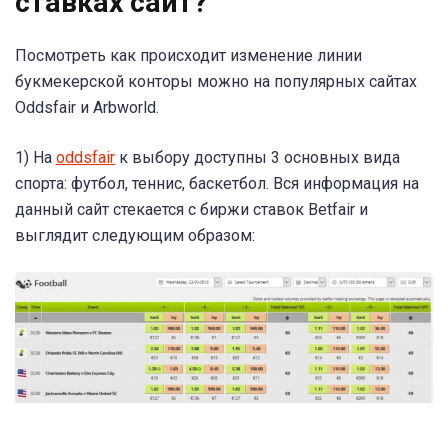
ставках сайт?
Посмотреть как происходит изменение линии
букмекерской конторы можно на популярных сайтах
Оddsfair и Arbworld.
1) На
oddsfair
к выбору доступны 3 основных вида
спорта: футбол, теннис, баскетбол. Вся информация на
данный сайт стекается с биржи ставок Betfair и
выглядит следующим образом: