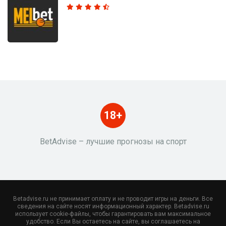
18+
BetAdvise – лучшие прогнозы на спорт
Betadvise.ru не принимает оплату и не проводит игры на деньги. Все
сведения на сайте носят информационный характер. Betadvise.ru
использует cookie-файлы, чтобы гарантировать вам максимальное
удобство. Если Вы остаетесь на сайте, вы соглашаетесь на