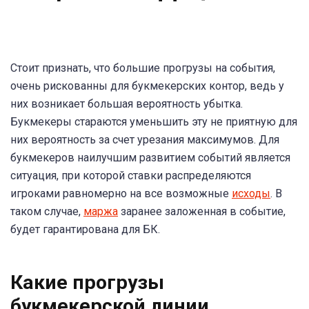
Стоит признать, что большие прогрузы на события,
очень рискованны для букмекерских контор, ведь у
них возникает большая вероятность убытка.
Букмекеры стараются уменьшить эту не приятную для
них вероятность за счет урезания максимумов. Для
букмекеров наилучшим развитием событий является
ситуация, при которой ставки распределяются
игроками равномерно на все возможные
исходы
. В
таком случае,
маржа
заранее заложенная в событие,
будет гарантирована для БК.
Какие прогрузы
букмекерской линии