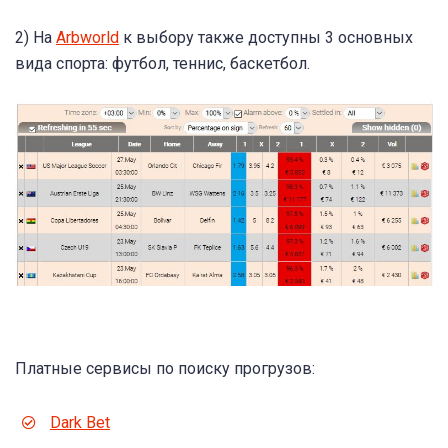
2) На
Arbworld
к выбору также доступны 3 основных
вида спорта: футбол, теннис, баскетбол.
Платные сервисы по поиску прогрузов:
Dark Bet