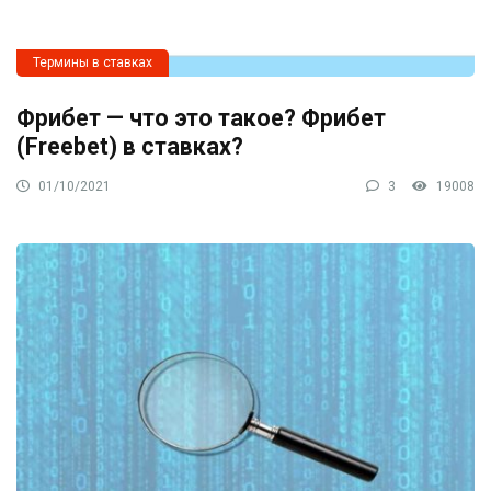
Термины в ставках
Фрибет — что это такое? Фрибет
(Freebet) в ставках?
01/10/2021
3
19008