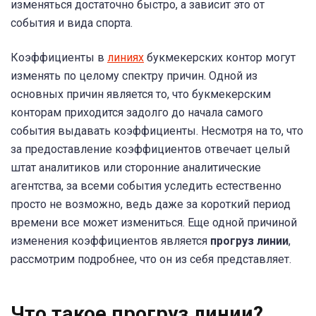
изменяться достаточно быстро, а зависит это от
события и вида спорта.
Коэффициенты в
линиях
букмекерских контор могут
изменять по целому спектру причин. Одной из
основных причин является то, что букмекерским
конторам приходится задолго до начала самого
события выдавать коэффициенты. Несмотря на то, что
за предоставление коэффициентов отвечает целый
штат аналитиков или сторонние аналитические
агентства, за всеми события уследить естественно
просто не возможно, ведь даже за короткий период
времени все может измениться. Еще одной причиной
изменения коэффициентов является
прогруз линии
,
рассмотрим подробнее, что он из себя представляет.
Что такое прогруз линии?