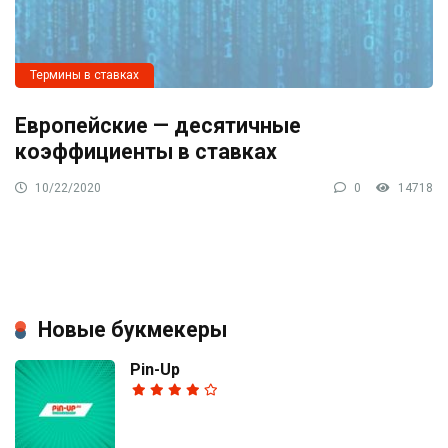
Термины в ставках
Европейские — десятичные
коэффициенты в ставках
10/22/2020
0
14718
Новые букмекеры
Pin-Up