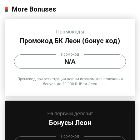
More Bonuses
Промокоды
Промокод БК Леон (бонус код)
Промокод
N/A
Промокод при регистрации новым игрокам для получения
бонуса до 20 000 RUB от Леон
На первый депозит
Бонусы Леон
Промокод