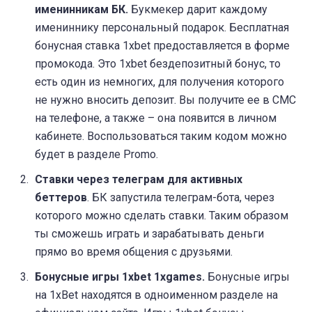
именинникам БК.
Букмекер дарит каждому
имениннику персональный подарок. Бесплатная
бонусная ставка 1xbet предоставляется в форме
промокода. Это 1xbet бездепозитный бонус, то
есть один из немногих, для получения которого
не нужно вносить депозит. Вы получите ее в СМС
на телефоне, а также – она появится в личном
кабинете. Воспользоваться таким кодом можно
будет в разделе Promo.
Ставки через телеграм для активных
беттеров
. БК запустила телеграм-бота, через
которого можно сделать ставки. Таким образом
ты сможешь играть и зарабатывать деньги
прямо во время общения с друзьями.
Бонусные игры 1xbet 1xgames.
Бонусные игры
на 1xBet находятся в одноименном разделе на