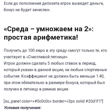
Если до пополнения депозита игрок выведет деньги,
бонус не будет зачислен.
«Среда – умножаем на 2»:
простая арифметика!
Получить до 100 евро в эту среду смогут только те, кто
участвует в «Счастливой пятнице».
Игрок должен сделать 5 любых ставок в период,
который указан в данной акции, на любые спортивные
события. Коэффициент не должен быть меньше 1.40,
при этом обязательно в размере бонуса, который был
получен в пятницу в рамках акции.
[su_panel color=»#0c0c0c» border=»3px solid #20d1f1″]
Условия получения: