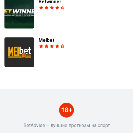
Betwinner
Melbet
18+
BetAdvise – лучшие прогнозы на спорт