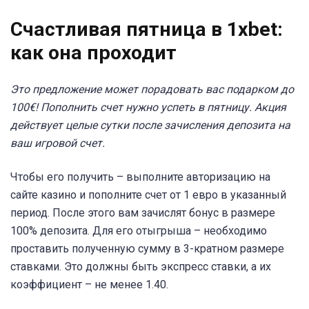
Счастливая пятница в 1xbet:
как она проходит
Это предложение может порадовать вас подарком до
100€! Пополнить счет нужно успеть в пятницу. Акция
действует целые сутки после зачисления депозита на
ваш игровой счет.
Чтобы его получить – выполните авторизацию на
сайте казино и пополните счет от 1 евро в указанный
период. После этого вам зачислят бонус в размере
100% депозита. Для его отыгрыша – необходимо
проставить полученную сумму в 3-кратном размере
ставками. Это должны быть экспресс ставки, а их
коэффициент – не менее 1.40.