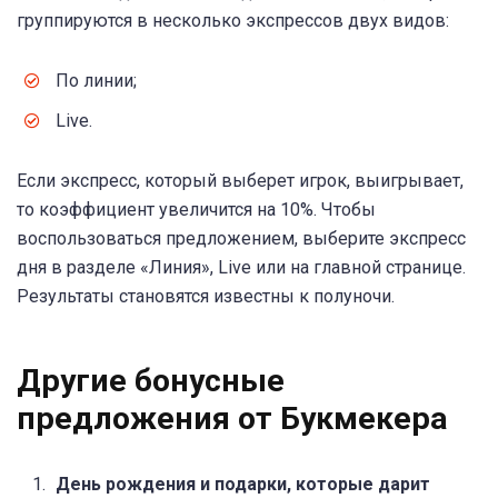
группируются в несколько экспрессов двух видов:
По линии;
Live.
Если экспресс, который выберет игрок, выигрывает,
то коэффициент увеличится на 10%. Чтобы
воспользоваться предложением, выберите экспресс
дня в разделе «Линия», Live или на главной странице.
Результаты становятся известны к полуночи.
Другие бонусные
предложения от Букмекера
День рождения и подарки, которые дарит