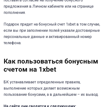
поставить согласие на получение бонусного
предложения в Личном кабинете или на странице
пополнения.
Подарок придет на бонусный счет 1xbet в том случае,
если вы при заполнении полей указали достоверные
персональные данные и активированный номер
телефона.
Как пользоваться бонусным
счетом на 1xbet
БК устанавливает определенные правила,
выполнение которых делает возможным
пользование бонусами, а в дальнейшем – их вывод.
На сайте они сводятся к следующему: