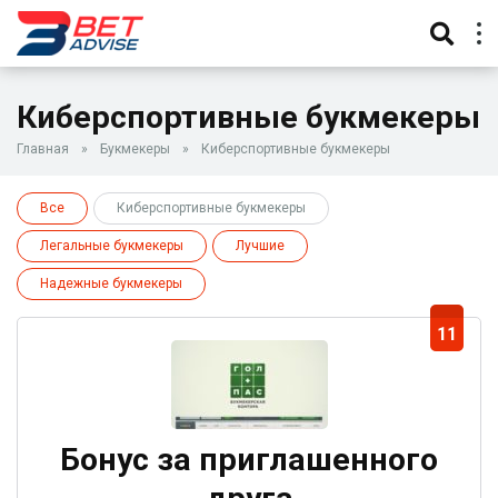
Киберспортивные букмекеры
Главная
»
Букмекеры
»
Киберспортивные букмекеры
Все
Киберспортивные букмекеры
Легальные букмекеры
Лучшие
Надежные букмекеры
11
Бонус за приглашенного