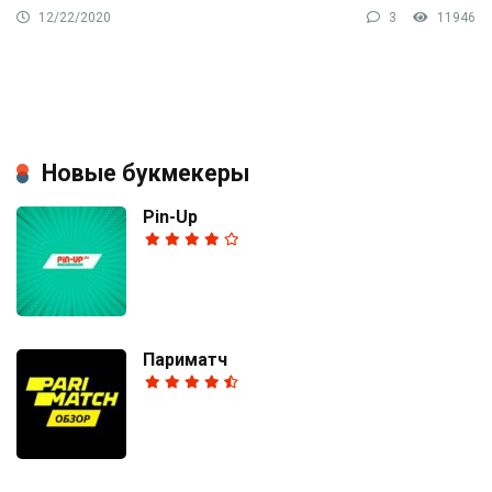
12/22/2020
3
11946
Новые букмекеры
Pin-Up
Париматч