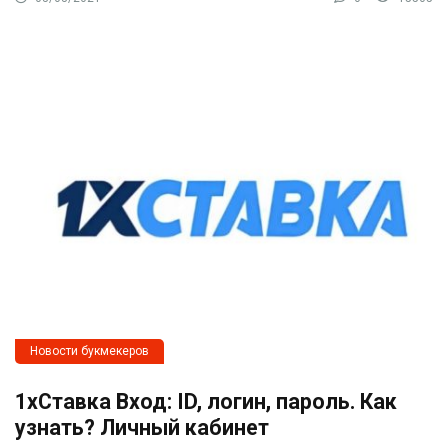
Новости букмекеров
1хСтавка Вход: ID, логин, пароль. Как
узнать? Личный кабинет