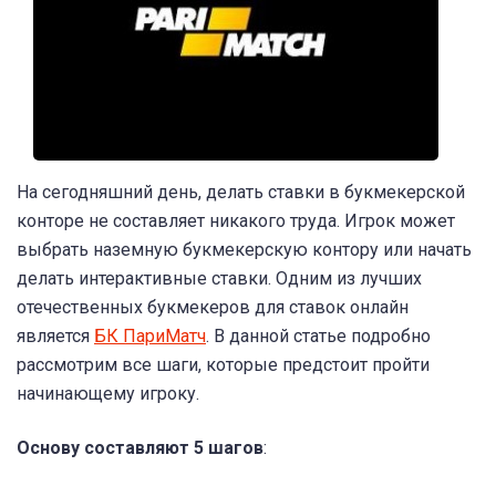
На сегодняшний день, делать ставки в букмекерской
конторе не составляет никакого труда. Игрок может
выбрать наземную букмекерскую контору или начать
делать интерактивные ставки. Одним из лучших
отечественных букмекеров для ставок онлайн
является
БК ПариМатч
. В данной статье подробно
рассмотрим все шаги, которые предстоит пройти
начинающему игроку.
Основу составляют 5 шагов
: