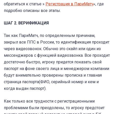
обратиться к статье »
Регистрация в ПариМатч
«, где
подробно описаны все этапы.
ШАГ 2. ВЕРИФИКАЦИЯ
Так как ПариМатч, по определенным причинам,
закрыл все ППС в России, то идентификация проходит
через видеозвонок. Обычно это скайп или один из
мессенджеров с функцией видеозвонка. Все проходит
достаточно быстро, игроку придется показать свой
паспорт на фоне своего лица и менеджером компании
будут внимательно проверены прописка и главная
страница паспорта(ФИО, серийный номер и кем и
когда выдан паспорт).
Как только все трудности с регистрационными
проблемами были преодолены, то игроку предстоит