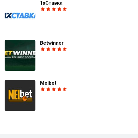
1хСтавка
Betwinner
Melbet