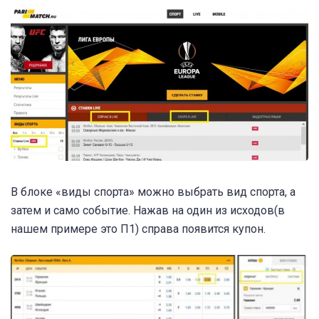
В блоке «виды спорта» можно выбрать вид спорта, а
затем и само событие. Нажав на один из исходов(в
нашем примере это П1) справа появится купон.