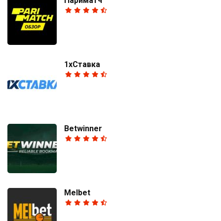
Париматч
1хСтавка
Betwinner
Melbet