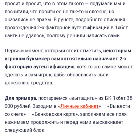
просит и просит, что в этом такого — подумали мы и
посчитали, что пройти ее не так-то и сложно, но
оказались не правы. В рунете, подробного описания
прохождения 2-х факторной аутентификации в 1хбет
найти не удалось, поэтому решили написать сами.
Первый момент, который стоит отметить,
некоторым
игрокам букмекер самостоятельно назначает 2-х
факторную аутентификацию
, хотя то же самое может
сделать и сам игрок, дабы обезопасить свои
денежные средства.
Для примера
, постараемся «вытащить» из БК 1хбет 38
000 рублей. Заходим в «
Личные кабинет
» — «Вывести
со счета» — «Банковская карта», заполняем все поля,
нажимаем продолжить и перед нами выскакивает
следующий блок: