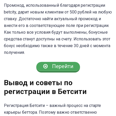
Промокод, использованный благодаря регистрации
betcity, дарит новым клиентам от 500 рублей на любую
ставку. Достаточно найти актуальный промокод и
внести его в соответствующее поле при регистрации.
Как только все условия будут выполнены, бонусные
средства станут доступны на счету. Использовать этот
бонус необходимо также в течение 30 дней с момента
получения.
Перейти
Вывод и советы по
регистрации в Бетсити
Регистрация Бетсити – важный процесс на старте
карьеры беттора. Поэтому важно ответственно