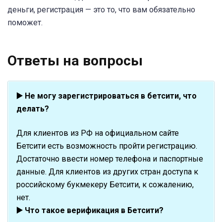
деньги, регистрация — это то, что вам обязательно
поможет.
Ответы на вопросы
▶️ Не могу зарегистрироваться в бетсити, что
делать?
Для клиентов из РФ на официальном сайте
Бетсити есть возможность пройти регистрацию.
Достаточно ввести номер телефона и паспортные
данные. Для клиентов из других стран доступа к
российскому букмекеру Бетсити, к сожалению,
нет.
▶️ Что такое верификация в Бетсити?