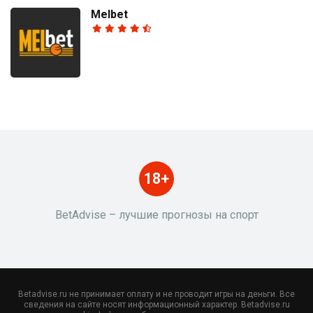
Melbet
18+
BetAdvise – лучшие прогнозы на спорт
Betadvise.ru не принимает оплату и не проводит игры на деньги. Все
сведения на сайте носят информационный характер. Betadvise.ru