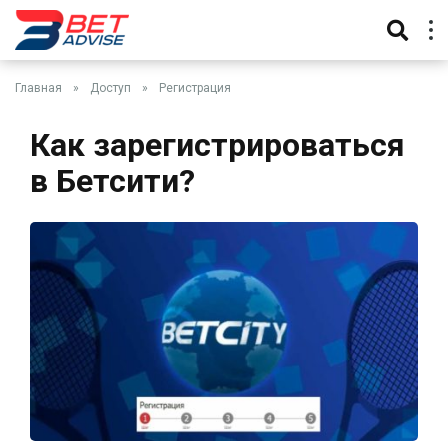
Главная
»
Доступ
»
Регистрация
Как зарегистрироваться
в Бетсити?