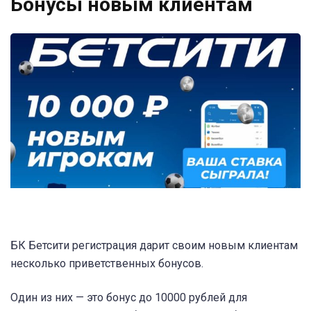
Бонусы новым клиентам
БК Бетсити регистрация дарит своим новым клиентам
несколько приветственных бонусов.
Один из них — это бонус до 10000 рублей для