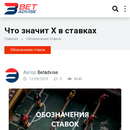
Что значит Х в ставках
Главная
»
Обозначения ставок
Обозначения ставок
Автор
Betadvise
12/09/2019
0
8645