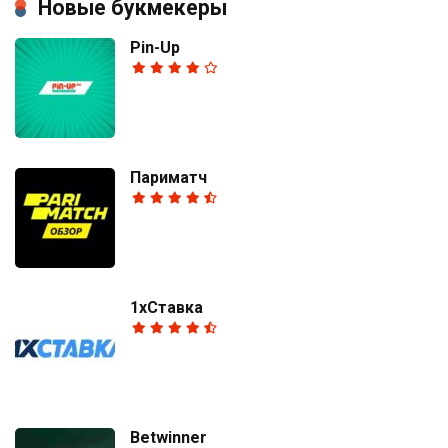
Новые букмекеры
Pin-Up
Париматч
1хСтавка
Betwinner