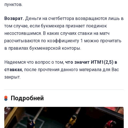
пунктов.
Возврат.
Деньги на счетбеттора возвращаются лишь в
том случае, если букмекера признает поединок
несостоявшимся. В каких случаях ставки на матч
рассчитываются по коэффициенту 1 можно прочитать
в правилах букмекерской конторы.
Надеемся что вопрос о том,
что значит ИТМ1(2,5)
в
ставках
, после прочтения данного материала для Вас
закрыт.
Подробней