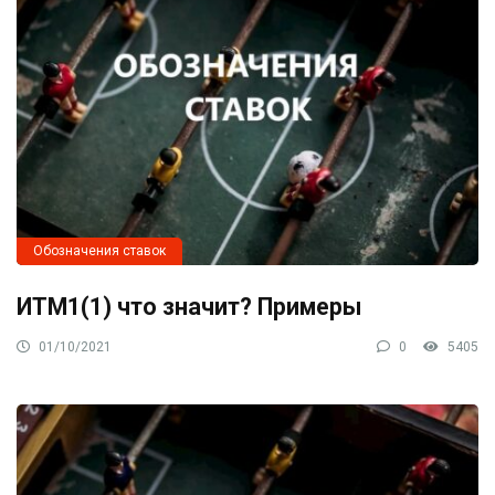
Обозначения ставок
ИТМ1(1) что значит? Примеры
01/10/2021
0
5405