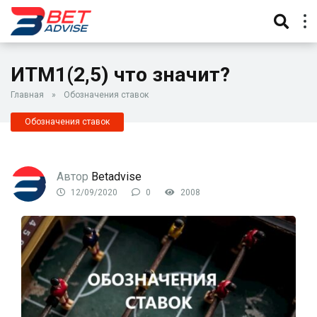
ИТМ1(2,5) что значит?
Главная
»
Обозначения ставок
Обозначения ставок
Автор
Betadvise
12/09/2020
0
2008