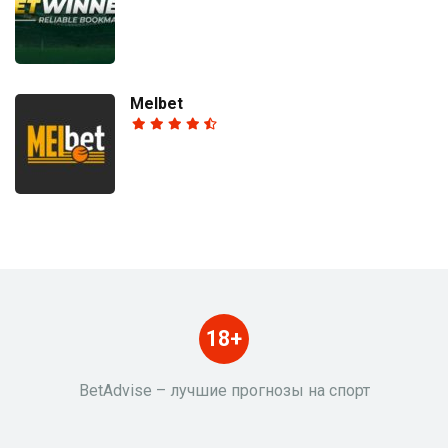
Melbet
18+
BetAdvise – лучшие прогнозы на спорт