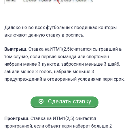
Далеко не во всех футбольных поединках конторы
включают данную ставку в роспись.
Выигрыш.
Ставка наИТМ1(2,5)считается сыгравшей в
том случае, если первая команда или спортсмен
набрали менее 3 пунктов: забросили меньше 3 шайб,
забили менее 3 голов, набрали меньше 3
предупреждений в оговоренный условиями пари срок.
Сделать ставку
Проигрыш.
Ставка на ИТМ1(2,5) считается
проигранной, если объект пари наберет больше 2