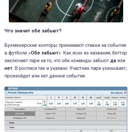
Что значит обе забьют?
Букмекерские конторы принимают ставки на событие
в футболе «
Обе забьют
». Как ясно из названия, беттор
заключает пари на то, что обе команды забьют
да
или
нет
. В росписи так и указано. Участник пари указывает,
произойдет или нет данное событие: