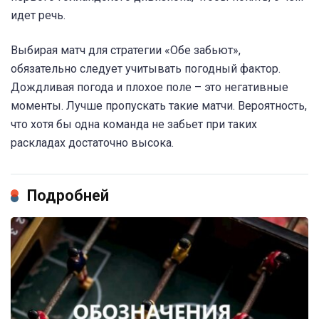
идет речь.
Выбирая матч для стратегии «Обе забьют»,
обязательно следует учитывать погодный фактор.
Дождливая погода и плохое поле – это негативные
моменты. Лучше пропускать такие матчи. Вероятность,
что хотя бы одна команда не забьет при таких
раскладах достаточно высока.
Подробней