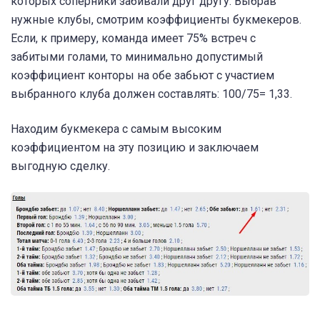
которых соперники забивали друг другу. Выбрав
нужные клубы, смотрим коэффициенты букмекеров.
Если, к примеру, команда имеет 75% встреч с
забитыми голами, то минимально допустимый
коэффициент конторы на обе забьют с участием
выбранного клуба должен составлять: 100/75= 1,33.
Находим букмекера с самым высоким
коэффициентом на эту позицию и заключаем
выгодную сделку.