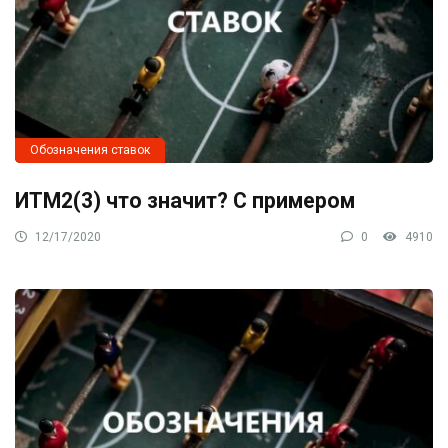
Обозначения ставок
ИТМ2(3) что значит? С примером
12/17/2020
0
4910