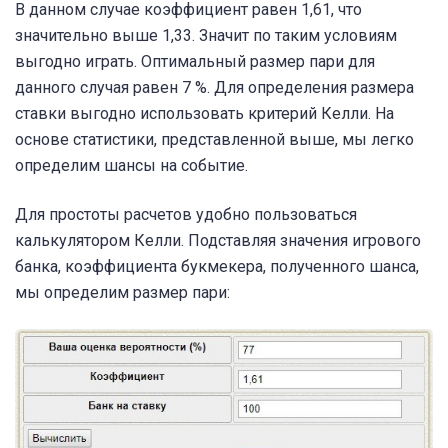
В данном случае коэффициент равен 1,61, что
значительно выше 1,33. Значит по таким условиям
выгодно играть. Оптимальный размер пари для
данного случая равен 7 %. Для определения размера
ставки выгодно использовать критерий Келли. На
основе статистики, представленной выше, мы легко
определим шансы на событие.
Для простоты расчетов удобно пользоваться
калькулятором Келли. Подставляя значения игрового
банка, коэффициента букмекера, полученного шанса,
мы определим размер пари: