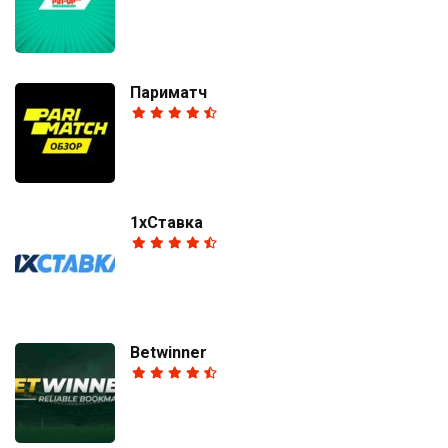
Париматч
1хСтавка
Betwinner