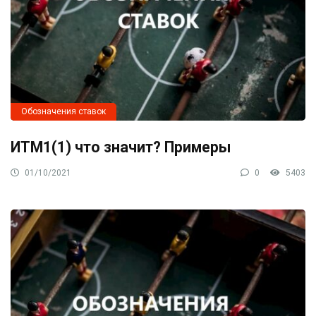
Обозначения ставок
ИТМ1(1) что значит? Примеры
01/10/2021
0
5403