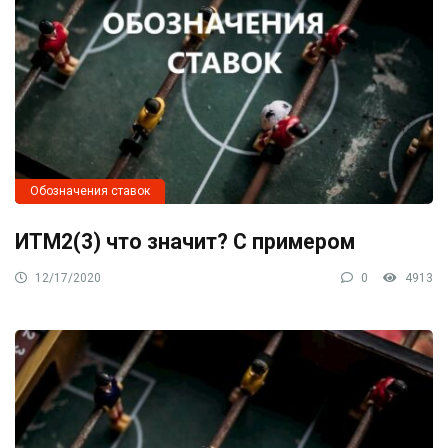
Обозначения ставок
ИТМ2(3) что значит? С примером
12/17/2020
0
4913