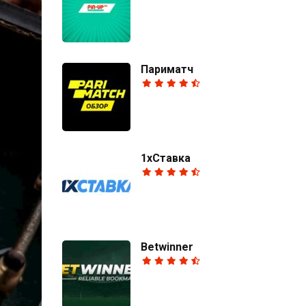
Париматч
1хСтавка
Betwinner