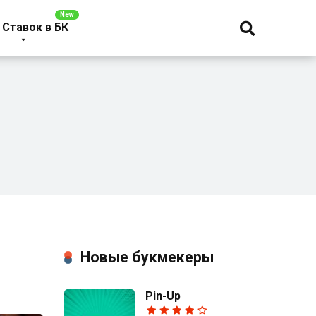
 Ставок в БК
Новые букмекеры
Pin-Up