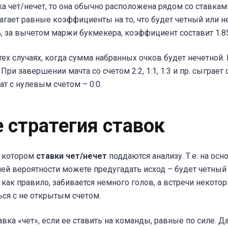
ка чет/нечет, то она обычно расположена рядом со ставкам
агает равные коэффициенты на то, что будет четный или 
%, за вычетом маржи букмекера, коэффициент составит 1.85
 тех случаях, когда сумма набранных очков будет нечетной.
 д. При завершении мачта со счетом 2:2, 1:1, 1:3 и пр. сыграет
ат с нулевым счетом – 0:0.
е стратегия ставок
в котором
ставки чет/нечет
поддаются анализу. Т.е. на осн
ей вероятности можете предугадать исход – будет четный 
, как правило, забивается немного голов, а встречи некото
ся с не открытым счетом.
вка «чет», если ее ставить на команды, равные по силе. Д