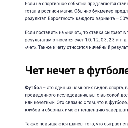
Если на спортивное событие предлагается став
тотал в росписи матча. Обычно букмекер предл
результат. Вероятность каждого варианта – 50
Если поставить на «нечет», то ставка сыграет в
результатам относится счет 1:0, 1:2, 0:3, 2:3 и т.
«чет». Также к чету относится ничейный результ
Чет нечет в футбол
Футбол
– это один из немногих видов спорта, 
проведенного исследования, вы с высокой дол
или нечетный. Это связано с тем, что в футболе
клубов и сборных имеют тенденцию завершать
Также повышаются шансы того, что сыграет ста