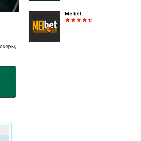
Melbet
мекеры,