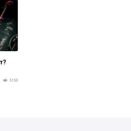
т?
5150