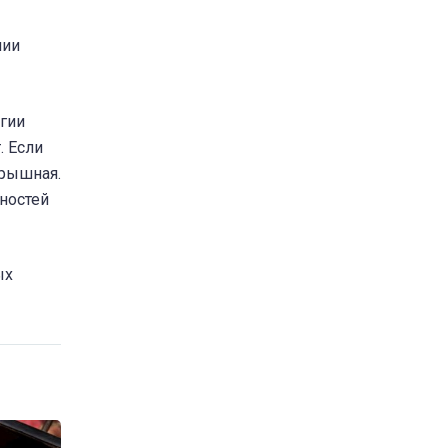
нии
егии
. Если
грышная.
ностей
ых