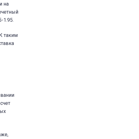
и на
нечетный
-1.95.
 К таким
 ставка
овании
счет
рых
аже,