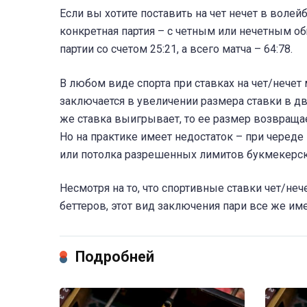
Если вы хотите поставить на чет нечет в волей
конкретная партия – с четным или нечетным о
партии со счетом 25:21, а всего матча – 64:78.
В любом виде спорта при ставках на чет/нечет
заключается в увеличении размера ставки в дв
же ставка выигрывает, то ее размер возвращае
Но на практике имеет недостаток – при черед
или потолка разрешенных лимитов букмекерск
Несмотря на то, что спортивные ставки чет/не
беттеров, этот вид заключения пари все же им
Подробней