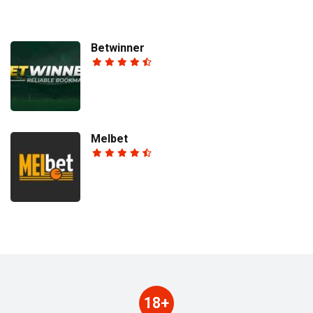
Betwinner
Melbet
18+