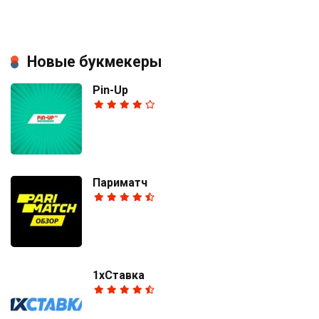
Новые букмекеры
Pin-Up
Париматч
1хСтавка