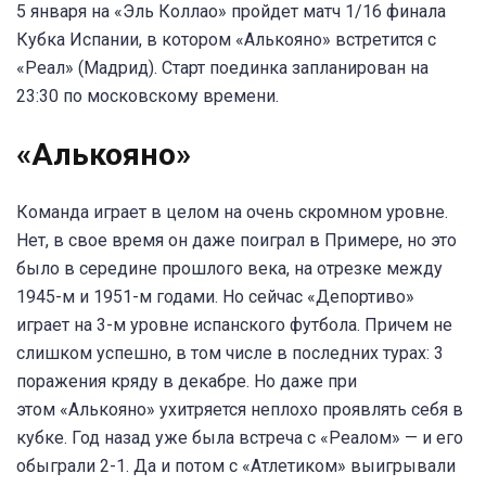
5 января на «Эль Коллао» пройдет матч 1/16 финала
Кубка Испании, в котором «Алькояно» встретится с
«Реал» (Мадрид). Старт поединка запланирован на
23:30 по московскому времени.
«Алькояно»
Команда играет в целом на очень скромном уровне.
Нет, в свое время он даже поиграл в Примере, но это
было в середине прошлого века, на отрезке между
1945-м и 1951-м годами. Но сейчас «Депортиво»
играет на 3-м уровне испанского футбола. Причем не
слишком успешно, в том числе в последних турах: 3
поражения кряду в декабре. Но даже при
этом «Алькояно» ухитряется неплохо проявлять себя в
кубке. Год назад уже была встреча с «Реалом» — и его
обыграли 2-1. Да и потом с «Атлетиком» выигрывали