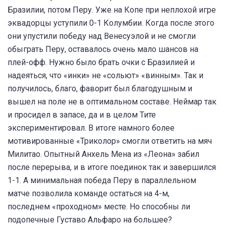
Бразилии, потом Перу. Уже на Копе при неплохой игре
эквадорцы уступили 0-1 Колумбии. Когда после этого
они упустили победу над Венесуэлой и не смогли
обыграть Перу, оставалось очень мало шансов на
плей-офф. Нужно было брать очки с Бразилией и
надеяться, что «инки» не «сольют» «винным». Так и
получилось, благо, фаворит был благодушным и
вышел на поле не в оптимальном составе. Неймар так
и просидел в запасе, да и в целом Тите
экспериментировал. В итоге намного более
мотивированные «Триколор» смогли ответить на мяч
Милитао. Опытный Анхель Мена из «Леона» забил
после перерыва, и в итоге поединок так и завершился
1-1. А минимальная победа Перу в параллельном
матче позволила команде остаться на 4-м,
последнем «проходном» месте. Но способны ли
подопечные Густаво Альфаро на большее?