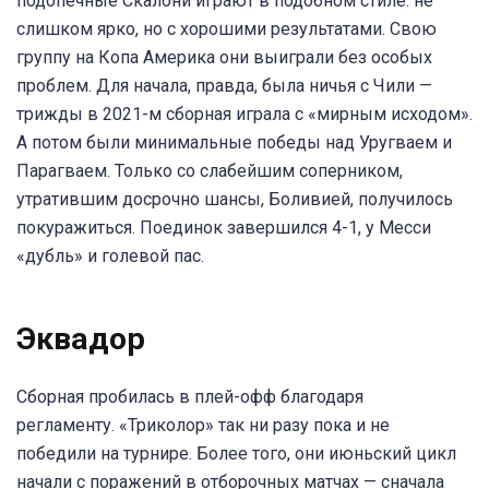
подопечные Скалони играют в подобном стиле: не
слишком ярко, но с хорошими результатами. Свою
группу на Копа Америка они выиграли без особых
проблем. Для начала, правда, была ничья с Чили —
трижды в 2021-м сборная играла с «мирным исходом».
А потом были минимальные победы над Уругваем и
Парагваем. Только со слабейшим соперником,
утратившим досрочно шансы, Боливией, получилось
покуражиться. Поединок завершился 4-1, у Месси
«дубль» и голевой пас.
Эквадор
Сборная пробилась в плей-офф благодаря
регламенту. «Триколор» так ни разу пока и не
победили на турнире. Более того, они июньский цикл
начали с поражений в отборочных матчах — сначала