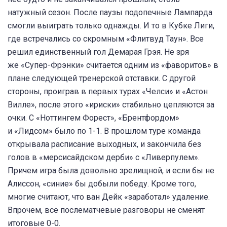
натужный сезон. После паузы подопечные Лампарда
смогли выиграть только однажды. И то в Кубке Лиги,
где встречались со скромным «Флитвуд Таун». Все
решил единственный гол Демарая Грэя. Не зря
же «Супер-Фрэнки» считается одним из «фаворитов» в
плане следующей тренерской отставки. С другой
стороны, проиграв в первых турах «Челси» и «Астон
Вилле», после этого «ириски» стабильно цепляются за
очки. С «Ноттингем Форест», «Брентфордом»
и «Лидсом» было по 1-1. В прошлом туре команда
открывала расписание выходных, и закончила без
голов в «мерсисайдском дерби» с «Ливерпулем».
Причем игра была довольно зрелищной, и если бы не
Алиссон, «синие» бы добыли победу. Кроме того,
многие считают, что ван Дейк «заработал» удаление.
Впрочем, все послематчевые разговоры не сменят
итоговые 0-0.