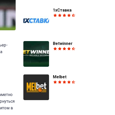
1хСтавка
Betwinner
ьер-
ка
Melbet
аметно
ернуться
ритом в