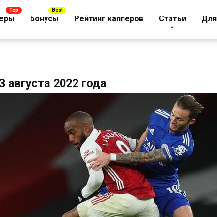
еры
Бонусы
Рейтинг капперов
Статьи
Для
3 августа 2022 года