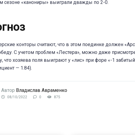
 сезоне «канониры» выиграли дважды по 2-0.
огноз
рские конторы считают, что в этом поединке должен «Ар
обеду. С учетом проблем «Лестера», можно даже присмотре
у, что хозяева поля выиграют у «лис» при форе «-1 забитый
циент — 1.84).
Автор
Владислав Авраменко
08/10/2022
0
875