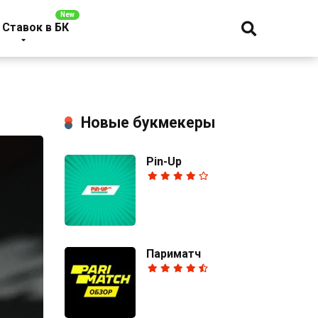
 Ставок в БК
Новые букмекеры
Pin-Up
Париматч