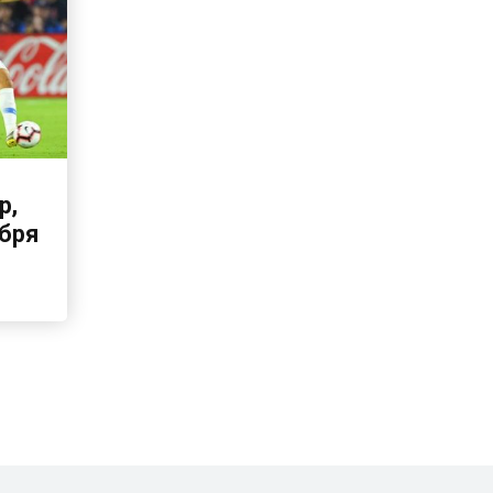
р,
ября