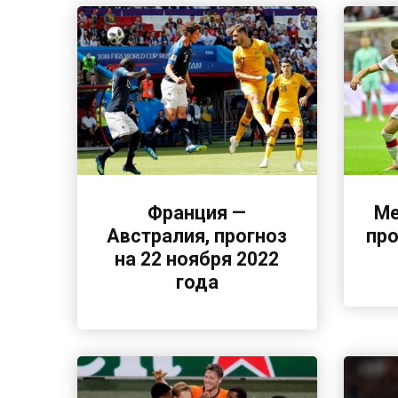
Франция —
Ме
Австралия, прогноз
про
на 22 ноября 2022
года