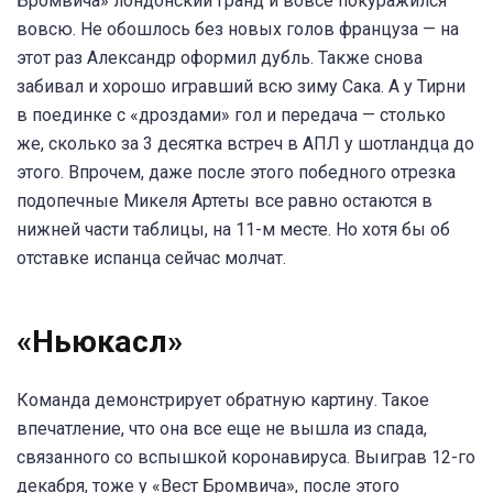
Бромвича» лондонский гранд и вовсе покуражился
вовсю. Не обошлось без новых голов француза — на
этот раз Александр оформил дубль. Также снова
забивал и хорошо игравший всю зиму Сака. А у Тирни
в поединке с «дроздами» гол и передача — столько
же, сколько за 3 десятка встреч в АПЛ у шотландца до
этого. Впрочем, даже после этого победного отрезка
подопечные Микеля Артеты все равно остаются в
нижней части таблицы, на 11-м месте. Но хотя бы об
отставке испанца сейчас молчат.
«Ньюкасл»
Команда демонстрирует обратную картину. Такое
впечатление, что она все еще не вышла из спада,
связанного со вспышкой коронавируса. Выиграв 12-го
декабря, тоже у «Вест Бромвича», после этого