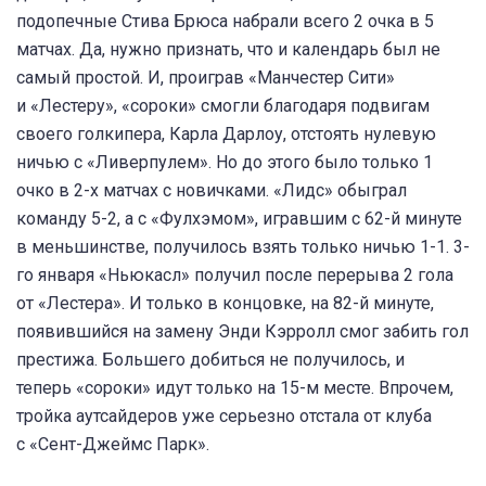
подопечные Стива Брюса набрали всего 2 очка в 5
матчах. Да, нужно признать, что и календарь был не
самый простой. И, проиграв «Манчестер Сити»
и «Лестеру», «сороки» смогли благодаря подвигам
своего голкипера, Карла Дарлоу, отстоять нулевую
ничью с «Ливерпулем». Но до этого было только 1
очко в 2-х матчах с новичками. «Лидс» обыграл
команду 5-2, а с «Фулхэмом», игравшим с 62-й минуте
в меньшинстве, получилось взять только ничью 1-1. 3-
го января «Ньюкасл» получил после перерыва 2 гола
от «Лестера». И только в концовке, на 82-й минуте,
появившийся на замену Энди Кэрролл смог забить гол
престижа. Большего добиться не получилось, и
теперь «сороки» идут только на 15-м месте. Впрочем,
тройка аутсайдеров уже серьезно отстала от клуба
с «Сент-Джеймс Парк».