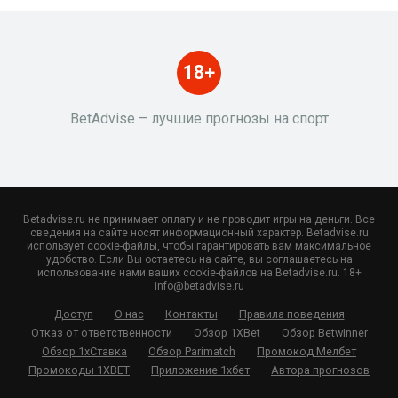
18+
BetAdvise – лучшие прогнозы на спорт
Betadvise.ru не принимает оплату и не проводит игры на деньги. Все
сведения на сайте носят информационный характер. Betadvise.ru
использует cookie-файлы, чтобы гарантировать вам максимальное
удобство. Если Вы остаетесь на сайте, вы соглашаетесь на
использование нами ваших cookie-файлов на Betadvise.ru. 18+
info@betadvise.ru
Доступ
О нас
Контакты
Правила поведения
Отказ от ответственности
Обзор 1XBet
Обзор Betwinner
Обзор 1хСтавка
Обзор Parimatch
Промокод Мелбет
Промокоды 1XBET
Приложение 1хбет
Автора прогнозов