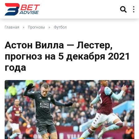
Главная
»
Прогнозы
»
Футбол
Астон Вилла — Лестер,
прогноз на 5 декабря 2021
года