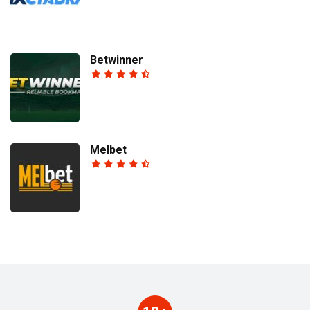
Betwinner
Melbet