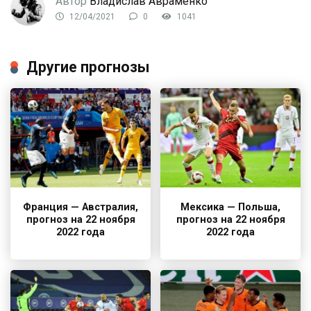
Автор
Владислав Авраменко
12/04/2021
0
1041
Другие прогнозы
Франция — Австралия,
Мексика — Польша,
прогноз на 22 ноября
прогноз на 22 ноября
2022 года
2022 года