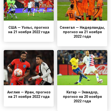
США — Уэльс, прогноз
Сенегал — Нидерланды,
на 21 ноября 2022 года
прогноз на 21 ноября
2022 года
Англия — Иран, прогноз
Катар — Эквадор,
на 21 ноября 2022 года
прогноз на 20 ноября
2022 года