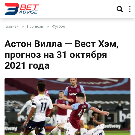
Главная
»
Прогнозы
»
Футбол
Астон Вилла — Вест Хэм,
прогноз на 31 октября
2021 года