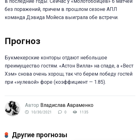
в последние годы. Сейчас у «молотобойцев» 6 матчей
без поражений, причем в прошлом сезоне АПЛ
команда Дэвида Мойеса выиграла обе встречи.
Прогноз
Букмекерские конторы отдают небольшое
преимущество гостям. «Астон Вилла» на спаде, а «Вест
Хэм» снова очень хорош, так что берем победу гостей
при «нулевой» форе (коэффициент — 1.85).
Автор
Владислав Авраменко
10/30/2021
0
1135
Другие прогнозы