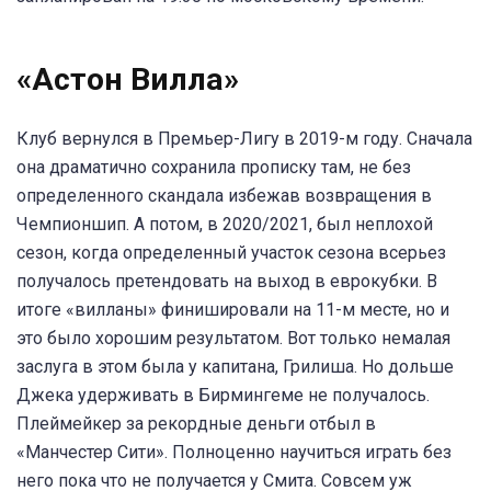
«Астон Вилла»
Клуб вернулся в Премьер-Лигу в 2019-м году. Сначала
она драматично сохранила прописку там, не без
определенного скандала избежав возвращения в
Чемпионшип. А потом, в 2020/2021, был неплохой
сезон, когда определенный участок сезона всерьез
получалось претендовать на выход в еврокубки. В
итоге «вилланы» финишировали на 11-м месте, но и
это было хорошим результатом. Вот только немалая
заслуга в этом была у капитана, Грилиша. Но дольше
Джека удерживать в Бирмингеме не получалось.
Плеймейкер за рекордные деньги отбыл в
«Манчестер Сити». Полноценно научиться играть без
него пока что не получается у Смита. Совсем уж