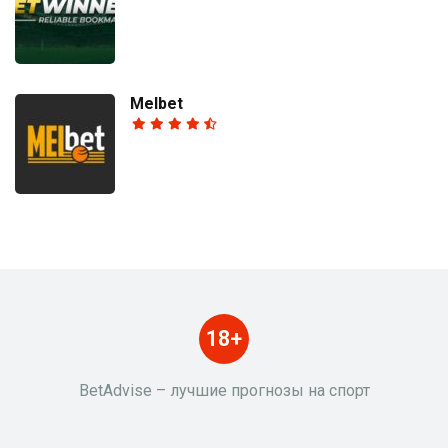
Melbet
18+
BetAdvise – лучшие прогнозы на спорт