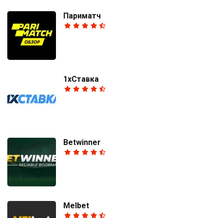
Париматч
1хСтавка
Betwinner
Melbet