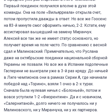
Первый поединок получился вполне в духе этой
команды. Она на поле «Вильярреала» открыла счет,
потом пропустила дважды в ответ. Но все же Гоосенс
на 83-й минуте смог оформить ничью, 2-2. Кстати, ему
ассистировал вышедший на замену Миранчук.
Алексей все так же не имеет статус основного, но
получает время на поле часто. По сравнению с весной
сдал и Малиновский. Примечательно, что Руслана
даже на октябрьские поединки национальной сборной
Украины не позвали. Но все же в Испании подопечные
Гасперини не выиграли уже в 3-й раз кряду. До ничьей
в Лиге чемпионов они в рамках Серии А, где начинали
победой над «Торино», взяли 1 очко в 2-х турах.
Сначала была нулевая ничья с «Болоньей», потом и
вовсе уступили 1-2 «Фиорентине». Да и с новичком,
«Салернитаной», долго ничего не получалось ни у
Малиновского, ни у Миранчука, ни у их партнеров.