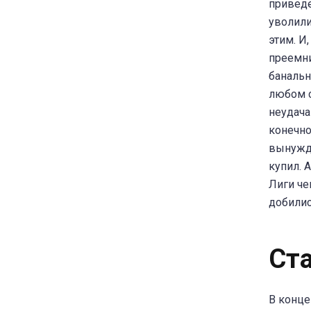
приведе
уволили
этим. И
преемни
банально
любом с
неудача
конечно
вынужде
купил. 
Лиги че
добилис
Ст
В конце