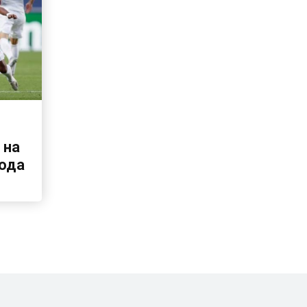
 на
года