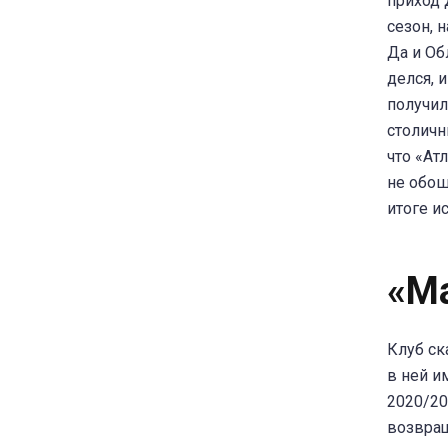
приход 
сезон, 
Да и Об
делся, 
получил
столичн
что «Ат
не обош
итоге и
«М
Клуб ск
в ней и
2020/20
возвращ