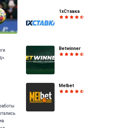
1хСтавка
Betwinner
иги
д».
Melbet
 работы
ытались
ив