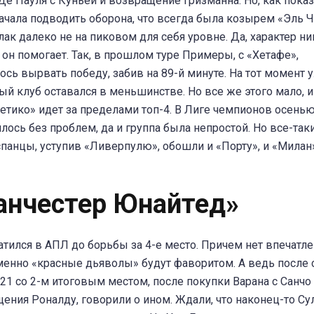
Де Пауля с Куньей и возвращение Гризманна. Но, как пока
начала подводить оборона, что всегда была козырем «Эль Ч
лак далеко не на пиковом для себя уровне. Да, характер ни
и он помогает. Так, в прошлом туре Примеры, с «Хетафе»,
ось вырвать победу, забив на 89-й минуте. На тот момент 
ый клуб оставался в меньшинстве. Но все же этого мало, и
летико» идет за пределами топ-4. В Лиге чемпионов осень
лось без проблем, да и группа была непростой. Но все-так
спанцы, уступив «Ливерпулю», обошли и «Порту», и «Милан»
анчестер Юнайтед»
атился в АПЛ до борьбы за 4-е место. Причем нет впечатле
менно «красные дьяволы» будут фаворитом. А ведь после 
21 со 2-м итоговым местом, после покупки Варана с Санчо
ения Роналду, говорили о ином. Ждали, что наконец-то С