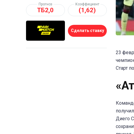
Прогноз
Коэффициент
ТБ2,0
(1,62)
Сделать ставку
23 февр
чемпион
Старт п
«А
Команда
получил
Диего С
сохрани