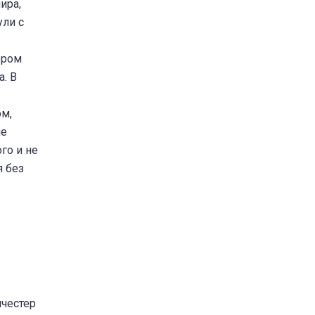
ира,
ули с
ером
а. В
ом,
ле
го и не
я без
нчестер