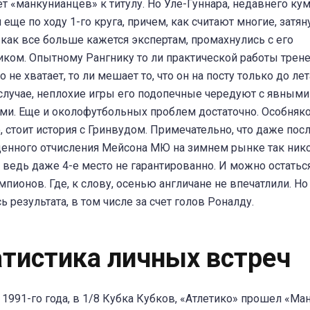
т «манкунианцев» к титулу. Но Уле-Гуннара, недавнего кум
 еще по ходу 1-го круга, причем, как считают многие, затян
, как все больше кажется экспертам, промахнулись с его
ком. Опытному Рангнику то ли практической работы трен
 не хватает, то ли мешает то, что он на посту только до лет
лучае, неплохие игры его подопечные чередуют с явными
ми. Еще и околофутбольных проблем достаточно. Особняк
, стоит история с Гринвудом. Примечательно, что даже пос
нного отчисления Мейсона МЮ на зимнем рынке так нико
А ведь даже 4-е место не гарантированно. И можно остатьс
мпионов. Где, к слову, осенью англичане не впечатлили. Но
ь результата, в том числе за счет голов Роналду.
атистика личных встреч
 1991-го года, в 1/8 Кубка Кубков, «Атлетико» прошел «Ма