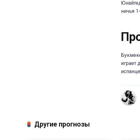
Юнайтед
ничья 1-
Пр
Букмеке
играет 
испанце
Другие прогнозы