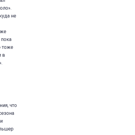
зал
оло».
куда не
уже
 пока
ю тоже
и в
.
ния, что
сезона
 и
ульшер