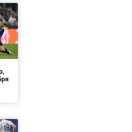
р,
бря