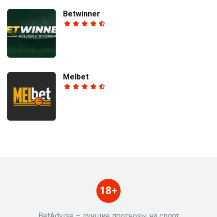
Betwinner
Melbet
18+
BetAdvise – лучшие прогнозы на спорт