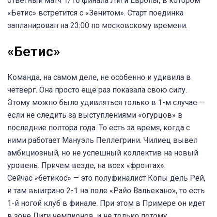
ответный матч 1/16 финала Лиги Европы, в котором
«Бетис» встретится с «Зенитом». Старт поединка
запланирован на 23:00 по московскому времени.
«Бетис»
Команда, на самом деле, не особенно и удивила в
четверг. Она просто еще раз показала свою силу.
Этому можно было удивляться только в 1-м случае —
если не следить за выступлениями «огурцов» в
последние полтора года. То есть за время, когда с
ними работает Мануэль Пеллегрини. Чилиец вывел
амбициозный, но не успешный коллектив на новый
уровень. Причем везде, на всех «фронтах».
Сейчас «бетикос» — это полуфиналист Копы дель Рей,
и там выиграно 2-1 на поле «Райо Вальекано», то есть
1-й ногой клуб в финале. При этом в Примере он идет
в зоне Лиги чемпионов, и не только потому,