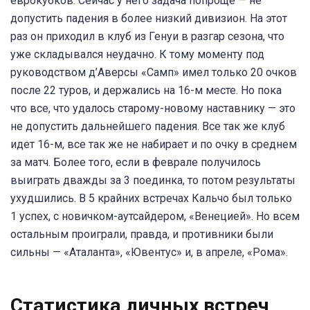
еврокубков. Сейчас у него задача попроще — не
допустить падения в более низкий дивизион. На этот
раз он приходил в клуб из Генуи в разгар сезона, что
уже складывался неудачно. К тому моменту под
руководством д’Аверсы «Самп» имел только 20 очков
после 22 туров, и держались на 16-м месте. Но пока
что все, что удалось старому-новому наставнику — это
не допустить дальнейшего падения. Все так же клуб
идет 16-м, все так же не набирает и по очку в среднем
за матч. Более того, если в феврале получилось
выиграть дважды за 3 поединка, то потом результаты
ухудшились. В 5 крайних встречах Кальчо был только
1 успех, с новичком-аутсайдером, «Венецией». Но всем
остальным проиграли, правда, и противники были
сильны — «Аталанта», «Ювентус» и, в апреле, «Рома».
Статистика личных встреч