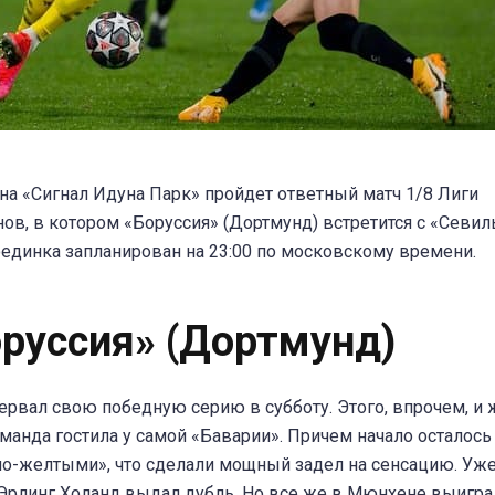
 на «Сигнал Идуна Парк» пройдет ответный матч 1/8 Лиги
ов, в котором «Боруссия» (Дортмунд) встретится с «Севил
оединка запланирован на 23:00 по московскому времени.
руссия» (Дортмунд)
ервал свою победную серию в субботу. Этого, впрочем, и 
манда гостила у самой «Баварии». Причем начало осталось
но-желтыми», что сделали мощный задел на сенсацию. Уже
Эрлинг Холанд выдал дубль. Но все же в Мюнхене выигра