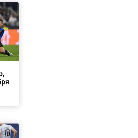
р,
бря