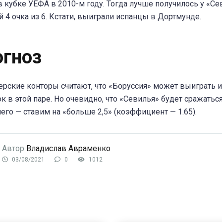
в кубке УЕФА в 2010-м году. Тогда лучше получилось у «Се
 4 очка из 6. Кстати, выиграли испанцы в Дортмунде.
огноз
рские конторы считают, что «Боруссия» может выиграть и
к в этой паре. Но очевидно, что «Севилья» будет сражатьс
его — ставим на «больше 2,5» (коэффициент — 1.65).
Автор
Владислав Авраменко
03/08/2021
0
1012