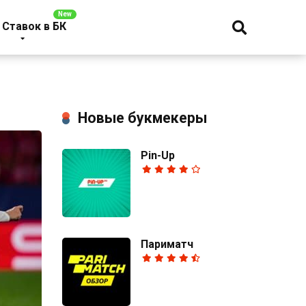
 Ставок в БК
Новые букмекеры
Pin-Up
Париматч