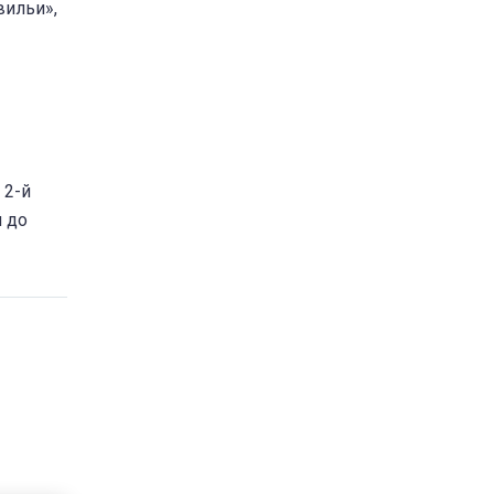
вильи»,
 2-й
я до