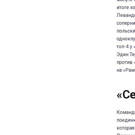
итоге х
Левандо
соперни
польски
одноклу
топ-4 у
Эдин Те
против 
на «Рам
«С
Команда
поединк
которая