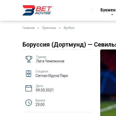
Букмек
Главная
»
Прогнозы
»
Футбол
Боруссия (Дортмунд) — Севилья
Турнир
Лига Чемпионов
Стадион
Сигнал Идуна Парк
Дата
09.03.2021
Время
23:00