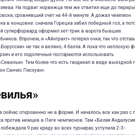
озяева. На подвиг норвежца тем же ответил еще до перер
вски, сровнявший счет на 44-й минуте. А дожал чемпион
ка в концовке: сначала Горецка забил победный гол, а пот
й суперфорвард оформил хет-трик в ворота бывших
бников. Впрочем, и «Айнтрахт» потерял очки, так что отстав
 «Боруссии» не так и велико, 4 балла. А пока что неплохую 
рзич и его подопечные постараются использовать
«Севильи». Тем более что есть гандикап в виде выездной
он Санчес Писхуан».
евилья»
 сейчас откровенно не в форме. И началось все как раз с 
а против немцев в Лиге чемпионов. Там «Белая Андалусия
 побеждала 9 раз кряду во всех турнирах, уступила 2-3-.