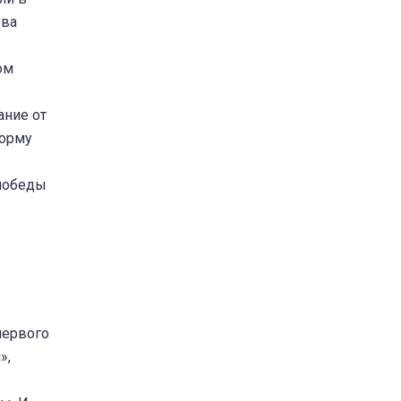
ыва
ом
ание от
форму
 победы
первого
»,