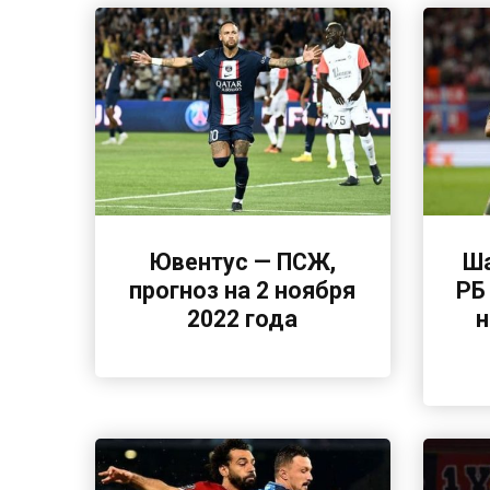
Ювентус — ПСЖ,
Ша
прогноз на 2 ноября
РБ
2022 года
н