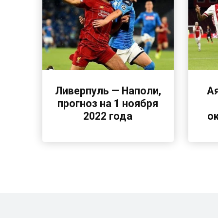
Ливерпуль — Наполи,
А
прогноз на 1 ноября
2022 года
о