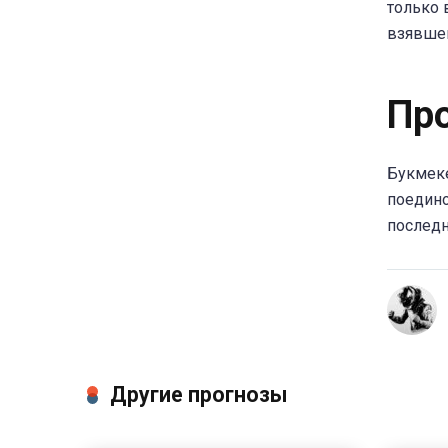
только 
взявшей
Пр
Букмеке
поедино
последн
Другие прогнозы