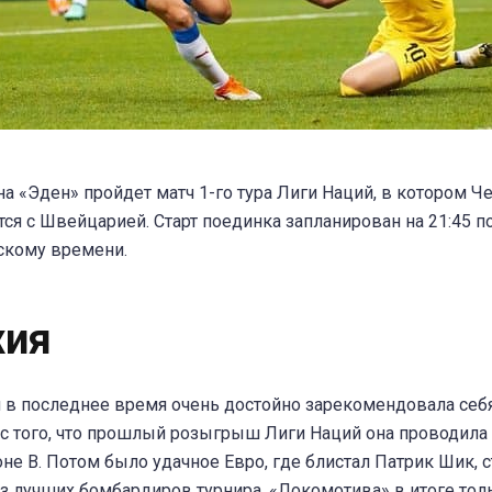
на «Эден» пройдет матч 1-го тура Лиги Наций, в котором Ч
тся с Швейцарией. Старт поединка запланирован на 21:45 п
скому времени.
хия
 в последнее время очень достойно зарекомендовала себя
с того, что прошлый розыгрыш Лиги Наций она проводила
не В. Потом было удачное Евро, где блистал Патрик Шик, 
з лучших бомбардиров турнира. «Локомотива» в итоге тол