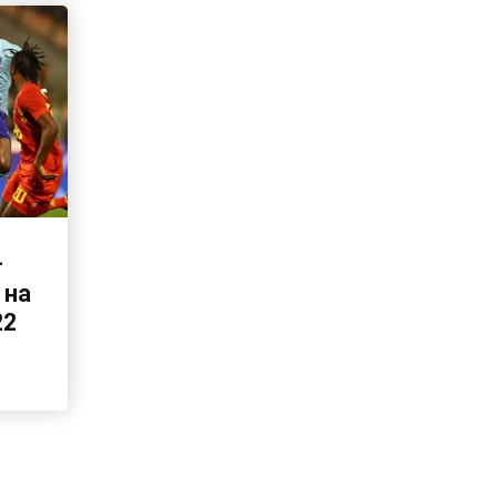
—
 на
22