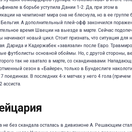
ьфинале в борьбе уступила Дании 1-2. Да, при этом в
кации на чемпионат мира она не блеснула, но в ее группе
Бельгия. А дополнительный плей-офф закончился пораже
тельное время Швеции на выезде в марте. Сейчас подоп
 начинают новый цикл. Стоит признать, что ситуация для 
ая. Дарида и Кадержабек «завязали» после Евро. Травмир
ые футболисты основной обоймы. Но, с другой стороны, в
торого так не хватало в марте, со скандинавами. Нападающ
отменный сезон в «Байере», только в Бундеслиге наколот
27 поединках. В последних 4-х матчах у него 4 гола (причем 
2 ассиста.
ейцария
 не без скандала осталась в дивизионе А. Решающим ста