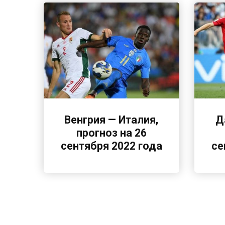
Венгрия — Италия,
Д
прогноз на 26
сентября 2022 года
се