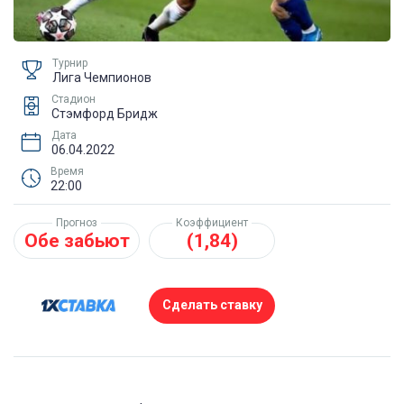
Турнир
Лига Чемпионов
Стадион
Стэмфорд Бридж
Дата
06.04.2022
Время
22:00
Прогноз
Коэффициент
Обе забьют
(1,84)
Сделать ставку