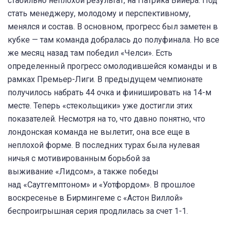
стабильно неплохой результат, на Патрика Вийера. Под
стать менеджеру, молодому и перспективному,
менялся и состав. В основном, прогресс был заметен в
кубке — там команда добралась до полуфинала. Но все
же месяц назад там победил «Челси». Есть
определенный прогресс омолодившейся команды и в
рамках Премьер-Лиги. В предыдущем чемпионате
получилось набрать 44 очка и финишировать на 14-м
месте. Теперь «стекольщики» уже достигли этих
показателей. Несмотря на то, что давно понятно, что
лондонская команда не вылетит, она все еще в
неплохой форме. В последних турах была нулевая
ничья с мотивированным борьбой за
выживание «Лидсом», а также победы
над «Саутгемптоном» и «Уотфордом». В прошлое
воскресенье в Бирмингеме с «Астон Виллой»
беспроигрышная серия продлилась за счет 1-1.