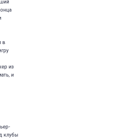
чший
конца
и
л в
игру
жер из
ать, и
мьер-
ад клубы