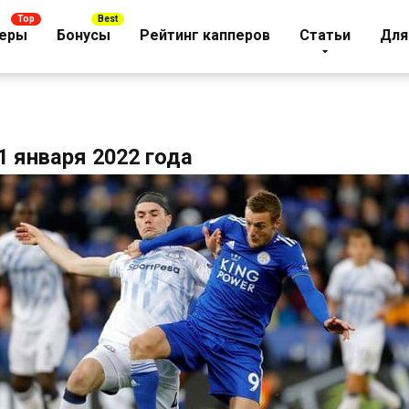
еры
Бонусы
Рейтинг капперов
Статьи
Для
1 января 2022 года