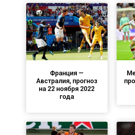
Франция —
Ме
Австралия, прогноз
про
на 22 ноября 2022
года