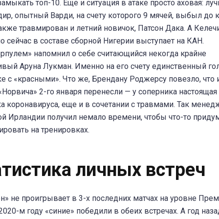
замыкать топ-10. Еще и ситуация в атаке просто аховая: лу
ир, опытный Варди, на счету которого 9 мячей, выбыл до 
акже травмирован и летний новичок, Патсон Дака. А Келеч
о сейчас в составе сборной Нигерии выступает на КАН.
рпулем» напомнил о себе считающийся некогда крайне
ивый Аруна Лукман. Именно на его счету единственный го
е с «красными». Что же, Брендану Роджерсу повезло, что 
«Норвича» 2-го января перенесли — у соперника настоящая
 коронавируса, еще и в сочетании с травмами. Так менед
й Ирландии получил немало времени, чтобы что-то придум
ировать на тренировках.
атистика личных встреч
н» не проигрывает в 3-х последних матчах на уровне Пре
 2020-м году «синие» победили в обеих встречах. А год наз