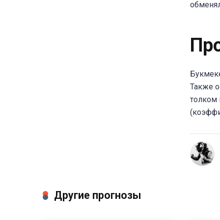
обменял
Пр
Букмеке
Также о
толком 
(коэффи
Другие прогнозы