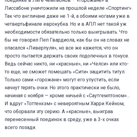
поединке в Лиге чемпионов — «горожане» в
Лиссабоне уничтожили на прошлой неделе «Спортинг».
Так что англичане даже не 1-й, а обоими ногами уже в
четвертьфинале еврокубка. Но и в АПЛ нет такой уж
необходимости обязательно только выигрывать. Что
бы не говорил Пеп Гвардиола, как бы он на словах не
опасался «Ливерпуля», но все же кажется, что он
просто пытается держать своих подопечных в тонусе.
Ведь сейчас никто, ни «красные», ни «Челси» или кто-
то еще, не сможет помешать «Сити» защитить титул.
Только сами «горожане» могут его упустить, если
начнут терять очки. Но этого практически не было,
начиная с ноября — кроме ничьей с «Саутгемптоном»…
И вдруг «Тоттенхэм» с невероятным Харри Кейном,
что оборвали эту серию. А «красные», выиграв
перенесенный поединок в среду, уже в 3-х очках
всего позади.