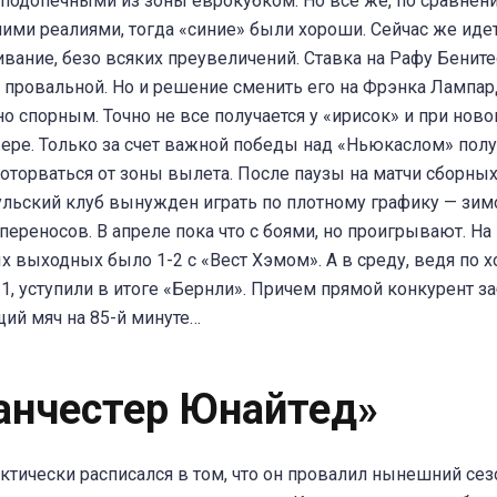
подопечными из зоны еврокубком. Но все же, по сравнен
ми реалиями, тогда «синие» были хороши. Сейчас же иде
вание, безо всяких преувеличений. Ставка на Рафу Бенит
 провальной. Но и решение сменить его на Фрэнка Лампа
о спорным. Точно не все получается у «ирисок» и при нов
ре. Только за счет важной победы над «Ньюкаслом» пол
 оторваться от зоны вылета. После паузы на матчи сборны
льский клуб вынужден играть по плотному графику — зим
переносов. В апреле пока что с боями, но проигрывают. На
 выходных было 1-2 с «Вест Хэмом». А в среду, ведя по х
-1, уступили в итоге «Бернли». Причем прямой конкурент з
й мяч на 85-й минуте…
анчестер Юнайтед»
ктически расписался в том, что он провалил нынешний сез