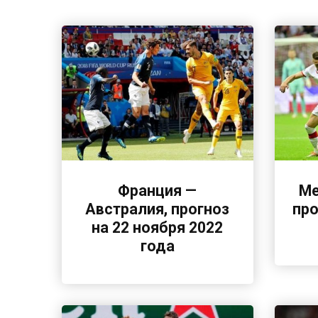
Франция —
Ме
Австралия, прогноз
про
на 22 ноября 2022
года