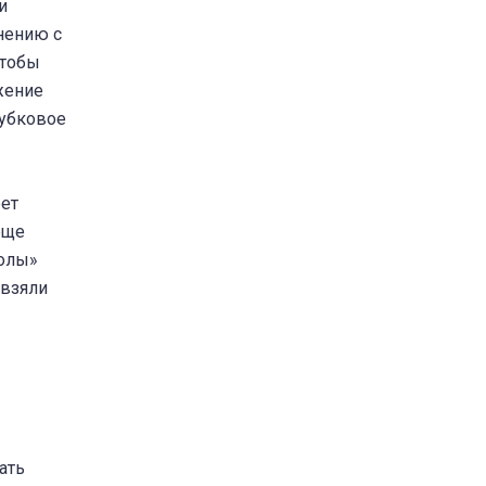
и
нению с
чтобы
жение
кубковое
еет
еще
волы»
 взяли
ать