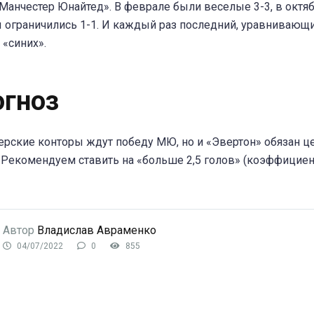
«Манчестер Юнайтед». В феврале были веселые 3-3, в октя
 ограничились 1-1. И каждый раз последний, уравнивающи
 «синих».
огноз
рские конторы ждут победу МЮ, но и «Эвертон» обязан ц
. Рекомендуем ставить на «больше 2,5 голов» (коэффициен
Автор
Владислав Авраменко
04/07/2022
0
855