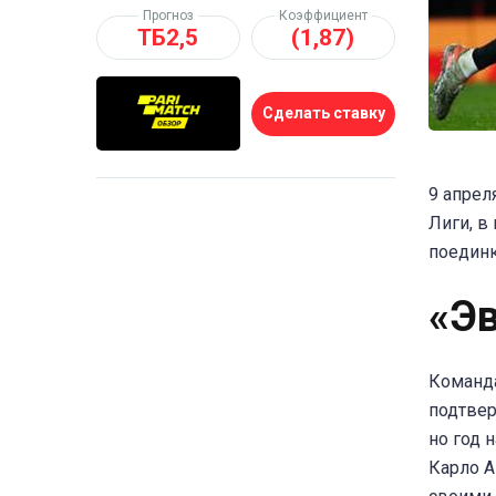
Прогноз
Коэффициент
ТБ2,5
(1,87)
Сделать ставку
9 апрел
Лиги, в
поединк
«Э
Команда
подтвер
но год 
Карло А