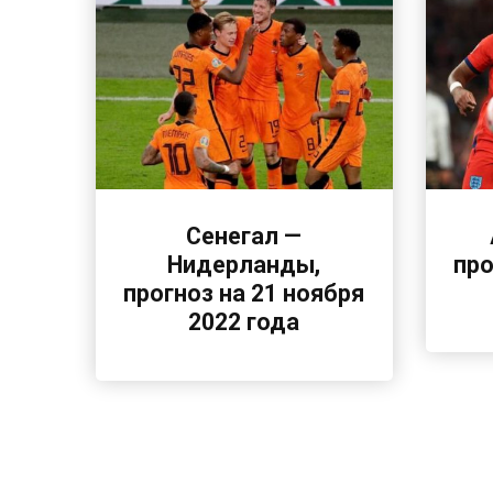
Сенегал —
Нидерланды,
про
прогноз на 21 ноября
2022 года