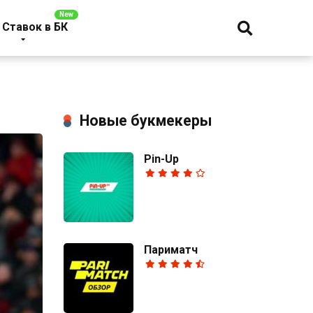
 Ставок в БК
Новые букмекеры
Pin-Up
Париматч