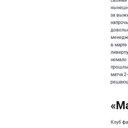
своими 
нынешни
за выжи
напрочь
довольн
менедже
в марте
ливерпу
немало 
прошлых
матча 2
решающи
«М
Клуб фа