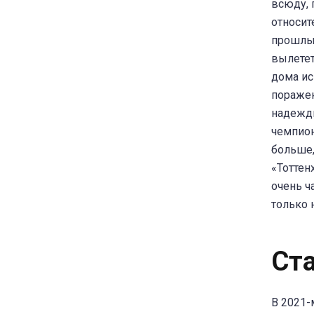
всюду, 
относит
прошлым
вылетет
дома ис
поражен
надежды
чемпион
больше,
«Тоттен
очень ч
только 
Ста
В 2021-