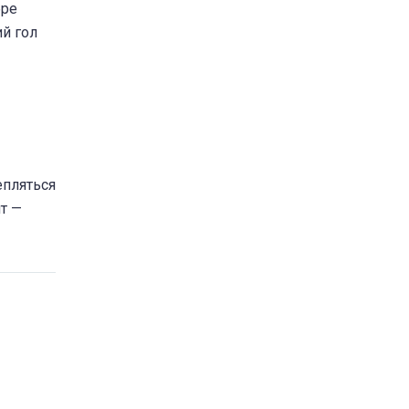
бре
й гол
епляться
т —