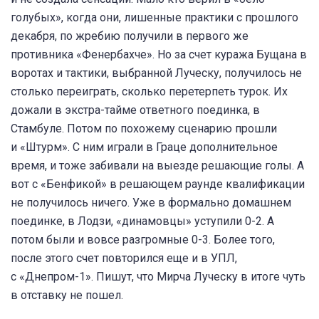
голубых», когда они, лишенные практики с прошлого
декабря, по жребию получили в первого же
противника «Фенербахче». Но за счет куража Бущана в
воротах и тактики, выбранной Луческу, получилось не
столько переиграть, сколько перетерпеть турок. Их
дожали в экстра-тайме ответного поединка, в
Стамбуле. Потом по похожему сценарию прошли
и «Штурм». С ним играли в Граце дополнительное
время, и тоже забивали на выезде решающие голы. А
вот с «Бенфикой» в решающем раунде квалификации
не получилось ничего. Уже в формально домашнем
поединке, в Лодзи, «динамовцы» уступили 0-2. А
потом были и вовсе разгромные 0-3. Более того,
после этого счет повторился еще и в УПЛ,
с «Днепром-1». Пишут, что Мирча Луческу в итоге чуть
в отставку не пошел.