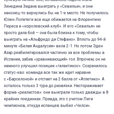
Зинедина Зидана выиграть у «Севильи», и они
наконец-то вернулись бы на 1-е место. Не получилось:
Юлен Лопетеги все еще обижается на Флорентино
Переса и «королевский клуб». И его «Севилья» не
просто дала бой — она была близка к тому, чтобы
выиграть на «Альфредо ди Стефано». Вплоть до 94-й
минуте «Белая Андалусия» вела 2-1. Но потом Эден
Азар реабилитировался частично за все проблемы в
Испании, забив «уравнивающий» гол. Впрочем, он не
намного улучшил позиции «галактикос». Сохранилось
статус-кво: команда все так же идет наравне
с «Барселоной» и отстает на 2 балла от «Атлетико». А
осталось только 3 тура до развязки. Настораживает
форма «реалистов»: они выиграли только дважды в 8
крайних поединках. Правда, это с учетом Лиги
чемпионов, откуда испанцев выбил «Челси».