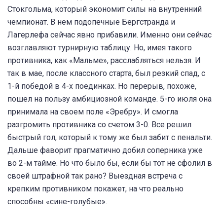
Стокгольма, который экономит силы на внутренний
чемпионат. В нем подопечные Бергстранда и
Лагерлефа сейчас явно прибавили. Именно они сейчас
возглавляют турнирную таблицу. Но, имея такого
противника, как «Мальме», расслабляться нельзя. И
так в мае, после классного старта, был резкий спад, с
1-й победой в 4-х поединках. Но перерыв, похоже,
пошел на пользу амбициозной команде. 5-го июля она
принимала на своем поле «Эребру». И смогла
разгромить противника со счетом 3-0. Все решил
быстрый гол, который к тому же был забит с пенальти.
Дальше фаворит прагматично добил соперника уже
во 2-м тайме. Но что было бы, если бы тот не сфолил в
своей штрафной так рано? Выездная встреча с
крепким противником покажет, на что реально
способны «сине-голубые».