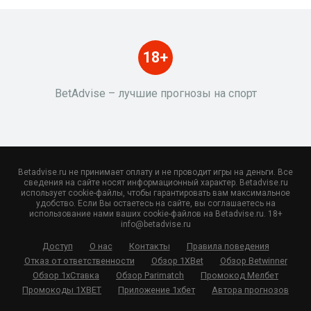
18+
BetAdvise – лучшие прогнозы на спорт
Betadvise.ru не принимает оплату и не проводит игры на деньги. Все
сведения на сайте носят информационный характер. Betadvise.ru
использует cookie-файлы, чтобы гарантировать вам максимальное
удобство. Если Вы остаетесь на сайте, вы соглашаетесь на
использование нами ваших cookie-файлов на Betadvise.ru. 18+
info@betadvise.ru
Доступ
О нас
Контакты
Правила поведения
Отказ от ответственности
Обзор 1XBet
Обзор Betwinner
Обзор 1хСтавка
Обзор Parimatch
Промокод Мелбет
Промокоды 1XBET
Приложение 1хбет
Автора прогнозов