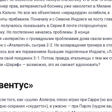
нер прав, ветеранистый босниец уже наколотил в Милане 
в Кальчо. Но все же объективно «нерадзурри» ослабели, а
нты прибавили. Поначалу и с Симоне Индзаги на посту гла
 получалось показывать в Серии А почти стопроцентную
ику. Но постепенно начались проблемы. В конце
я «интеристи» с громадными проблемами дома свели вни
к с «Аталантой», сыграв 2-2. Но возвращения тренера в ст
ось все же поражением: бывшие подопечные Индзаги, «Л
и свой поединок 3-1. Потом, правда, итальянцы с тем же 
и «Шериф» — возможно, это их сможет вдохновить?
вентус»
сле того, как «ушли» Аллегри, плохо играл при Сарри (но в
дно сохранил «скудетто»), и ужасно — при Пирло (чудом за