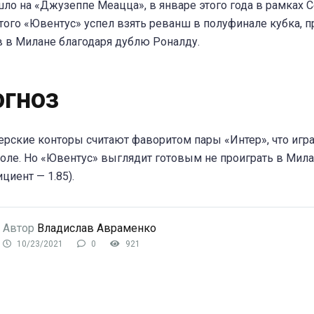
ло на «Джузеппе Меацца», в январе этого года в рамках С
того «Ювентус» успел взять реванш в полуфинале кубка, 
 в Милане благодаря дублю Роналду.
огноз
рские конторы считают фаворитом пары «Интер», что игра
оле. Но «Ювентус» выглядит готовым не проиграть в Мил
циент — 1.85).
Автор
Владислав Авраменко
10/23/2021
0
921