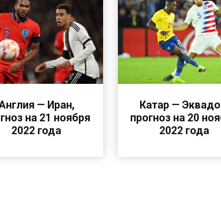
Англия — Иран,
Катар — Эквадо
гноз на 21 ноября
прогноз на 20 но
2022 года
2022 года