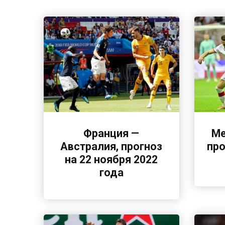
Франция —
Ме
Австралия, прогноз
про
на 22 ноября 2022
года