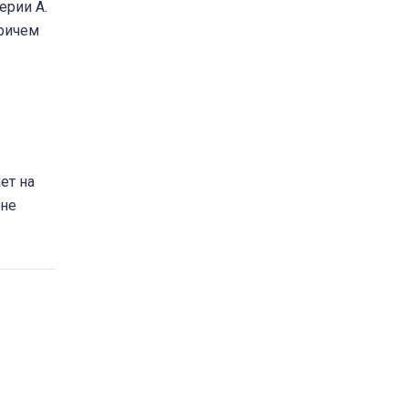
ерии А.
причем
ет на
ане