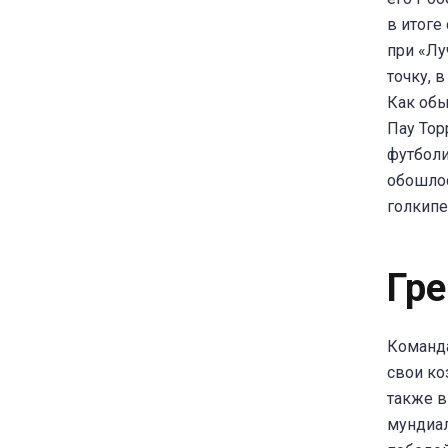
в итоге
при «Лу
точку, 
Как обы
Пау Тор
футболи
обошлос
голкипе
Гр
Команда
свои ко
также в
мундиал