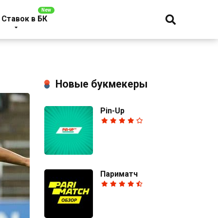
 Ставок в БК
Новые букмекеры
Pin-Up
Париматч