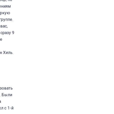
лениям
яркую
группе.
вас,
 сразу 9
не
н Хиль.
ьзовать
. Были
а
л с 1-й