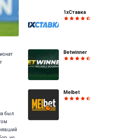
1хСтавка
Betwinner
пионат
т
Melbet
ла был
том
енявший
ор, но