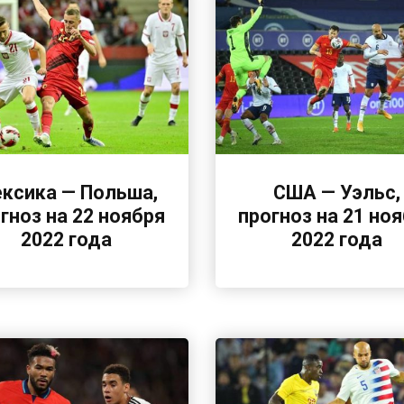
ксика — Польша,
США — Уэльс,
гноз на 22 ноября
прогноз на 21 но
2022 года
2022 года