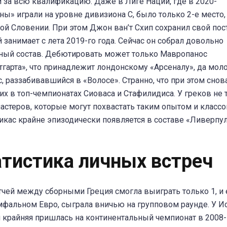
 за всю квалификацию. Даже в Лиге Наций, где в 2020-
ны» играли на уровне дивизиона С, было только 2-е место
ой Словении. При этом Джон ван’т Схип сохранил свой пост
 занимает с лета 2019-го года. Сейчас он собрал довольно
ый состав. Дебютировать может только Мавропанос
тгарта», что принадлежит лондонскому «Арсеналу», да мол
, раззабивавшийся в «Волосе». Странно, что при этом снов
х в топ-чемпионатах Сиоваса и Стафилидиса. У греков не 
астеров, которые могут похвастать таким опытом и классо
кас крайне эпизодически появляется в составе «Ливерпул
атистика личных встреч
тчей между сборными Греция смогла выиграть только 1, и 
мфальном Евро, сыграла вничью на групповом раунде. У И
и крайняя пришлась на континентальный чемпионат в 2008-