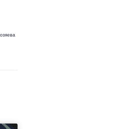
озяева.