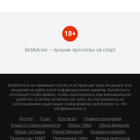
18+
BetAdvise – лучшие прогнозы на спорт
Betadvise.ru не принимает оплату и не проводит игры на деньги. Все
сведения на сайте носят информационный характер. Betadvise.ru
использует cookie-файлы, чтобы гарантировать вам максимальное
удобство. Если Вы остаетесь на сайте, вы соглашаетесь на
использование нами ваших cookie-файлов на Betadvise.ru. 18+
info@betadvise.ru
Доступ
О нас
Контакты
Правила поведения
Отказ от ответственности
Обзор 1XBet
Обзор Betwinner
Обзор 1хСтавка
Обзор Parimatch
Промокод Мелбет
Промокоды 1XBET
Приложение 1хбет
Автора прогнозов