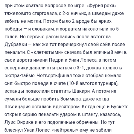
при этом хватало вопросов по игре. «Фурия роха»
тяжеловато стартовала, с 2-х ничьих, а шведам даже
забить не могли. Потом было 2 вроде бы ярких
победы — и словакам, и хорватам наколотили по 5
голов. Но первые рассыпались после автогола
Дубравки — как же тот перечеркнул свой сэйв после
пенальти. С «клетчатыми» сначала был эпичный мяч в
свои ворота имени Педри и Унаи Лопеса, а потом
сопернику давали отыграться с 3-1, дожав только в
экстра-тайме. Четвертьфинал тоже отобрал немало
сил: быстро поведя в счете (10-й автогол турнира),
испанцы позволили ответить Шакири. А потом не
сумели больше пробить Зоммера, даже когда
Швейцария осталась вдесятером. Когда еще и Бускетс
открыл серию пенальти ударом в штангу, казалось,
Луис Энрике и его подопечные обречены. Но тут
блеснул Унаи Лопес: «нейтралы» ему не забили