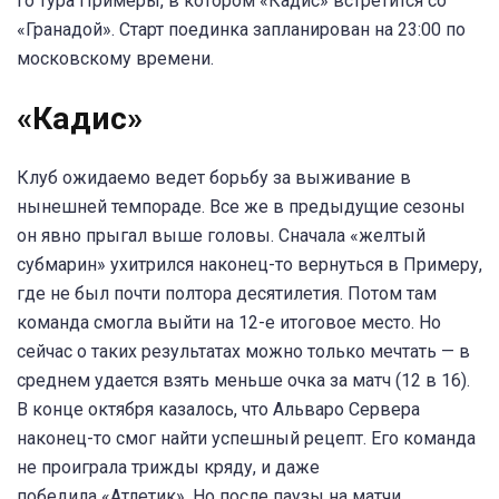
го тура Примеры, в котором «Кадис» встретится со
«Гранадой». Старт поединка запланирован на 23:00 по
московскому времени.
«Кадис»
Клуб ожидаемо ведет борьбу за выживание в
нынешней темпораде. Все же в предыдущие сезоны
он явно прыгал выше головы. Сначала «желтый
субмарин» ухитрился наконец-то вернуться в Примеру,
где не был почти полтора десятилетия. Потом там
команда смогла выйти на 12-е итоговое место. Но
сейчас о таких результатах можно только мечтать — в
среднем удается взять меньше очка за матч (12 в 16).
В конце октября казалось, что Альваро Сервера
наконец-то смог найти успешный рецепт. Его команда
не проиграла трижды кряду, и даже
победила «Атлетик». Но после паузы на матчи