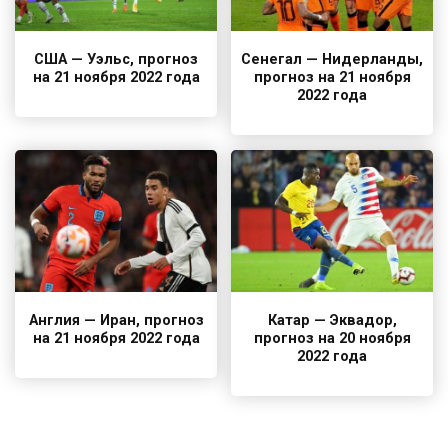
США — Уэльс, прогноз
Сенегал — Нидерланды,
на 21 ноября 2022 года
прогноз на 21 ноября
2022 года
Англия — Иран, прогноз
Катар — Эквадор,
на 21 ноября 2022 года
прогноз на 20 ноября
2022 года