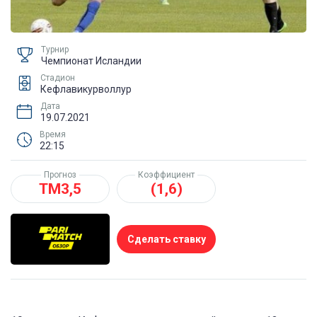
Турнир
Чемпионат Исландии
Стадион
Кефлавикурволлур
Дата
19.07.2021
Время
22:15
Прогноз
Коэффициент
ТМ3,5
(1,6)
Сделать ставку