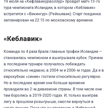
19 июля на «Кефлавикурволлур» пройдет матч 13-го
тура чемпионата Исландии, в котором «Кеблавик»
встретится с «Викингур» (Рейкьявик). Старт поединка
запланирован на 22:15 по московскому времени.
«Кеблавик»
Команда по 4 раза брала главные трофеи Исландии —
становилась чемпионом и выигрывала кубок. Причем
в последнем турнире получалось побеждать
относительно недавно, в 2004-м и 2006-м годах. Да и в
еврокубках «синие» гостили относительно регулярно.
Но в последнее время они больше времени
проводили во 2-м дивизионе страны. В том числе они
там боролись в 2019-2020 годах. И, только выиграв
лигу в прошлом розыгрыше, смогли вернуться в
число лучших. Пока что выступление в Избранной