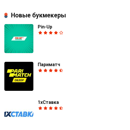
Новые букмекеры
Pin-Up
Париматч
1хСтавка