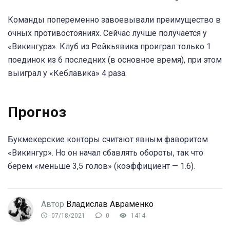
Команды попеременно завоевывали преимущество в
очных противостояниях. Сейчас лучше получается у
«Викингура». Клуб из Рейкьявика проиграл только 1
поединок из 6 последних (в основное время), при этом
выиграл у «Кеблавика» 4 раза.
Прогноз
Букмекерские конторы считают явным фаворитом
«Викингур». Но он начал сбавлять обороты, так что
берем «меньше 3,5 голов» (коэффициент — 1.6).
Автор
Владислав Авраменко
07/18/2021
0
1414