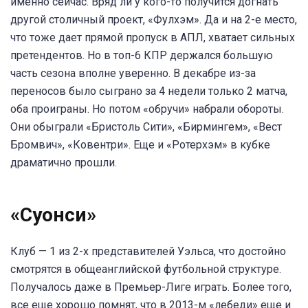
именно сейчас. Вряд ли у кого-то получится догнать
другой столичный проект, «Фулхэм». Да и на 2-е место,
что тоже дает прямой пропуск в АПЛ, хватает сильных
претендентов. Но в топ-6 КПР держался большую
часть сезона вполне уверенно. В декабре из-за
переносов было сыграно за 4 недели только 2 матча,
оба проиграны. Но потом «обручи» набрали обороты.
Они обыграли «Бристоль Сити», «Бирмингем», «Вест
Бромвич», «Ковентри». Еще и «Ротерхэм» в кубке
драматично прошли.
«Суонси
»
Клуб — 1 из 2-х представителей Уэльса, что достойно
смотрятся в общеанглийской футбольной структуре.
Получалось даже в Премьер-Лиге играть. Более того,
все еще хорошо помнят, что в 2013-м «лебеди» еще и