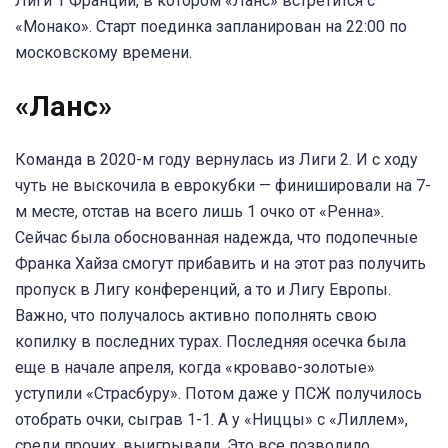
Лиги 1 Франции, в котором «Ланс» встретится с
«Монако». Старт поединка запланирован на 22:00 по
московскому времени.
«Ланс»
Команда в 2020-м году вернулась из Лиги 2. И с ходу
чуть не выскочила в еврокубки — финишировали на 7-
м месте, отстав на всего лишь 1 очко от «Ренна».
Сейчас была обоснованная надежда, что подопечные
Франка Хайза смогут прибавить и на этот раз получить
пропуск в Лигу конференций, а то и Лигу Европы.
Важно, что получалось активно пополнять свою
копилку в последних турах. Последняя осечка была
еще в начале апреля, когда «кроваво-золотые»
уступили «Страсбуру». Потом даже у ПСЖ получилось
отобрать очки, сыграв 1-1. А у «Ниццы» с «Лиллем»,
среди прочих, выигрывали. Это все позволило