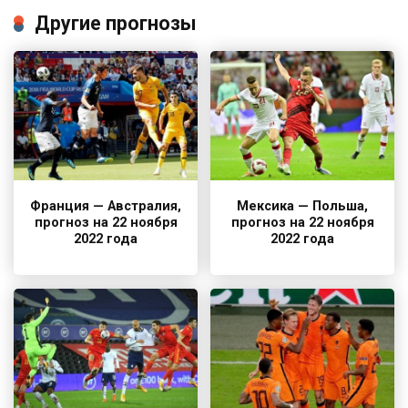
Другие прогнозы
Франция — Австралия,
Мексика — Польша,
прогноз на 22 ноября
прогноз на 22 ноября
2022 года
2022 года