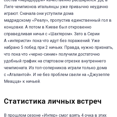
Лиге чемпионов итальянцы уже привычно неудачно
играют. Сначала они уступили дома
мадридскому «Реалу», пропустив единственный гол в
концовке. А потом в Киеве был откровенно
справедливая ничья с «Шахтером». Зато в Серии
А «интеристи» пока что идут без поражений. Уже
набрано 5 побед при 2 ничьих. Правда, нужно признать,
что пока что «черно-синие» получили достаточно
удобный график на стартовом отрезке внутреннего
чемпионата. Из топ-соперников играли только дома
с «Аталантой». И не без проблем свели на «Джузеппе
Меацца» к ничьей.
Статистика личных встреч
В прошлом сезоне «Интер» смог взять 4 очка в этих