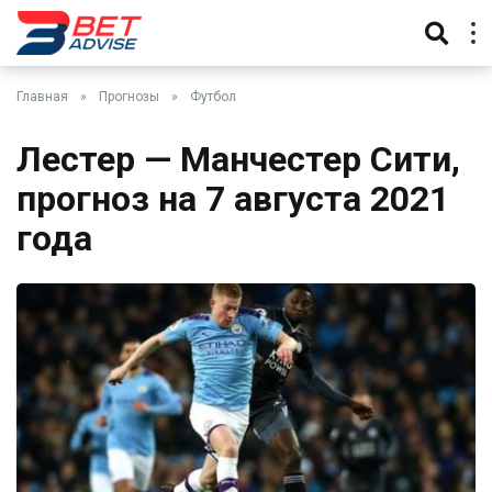
Главная
»
Прогнозы
»
Футбол
Лестер — Манчестер Сити,
прогноз на 7 августа 2021
года