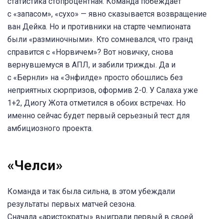
статистика стопроцентная. Команда побеждает
с «запасом», «сухо» — явно сказывается возвращение
ван Дейка. Но и противники на старте чемпионата
были «разминочными». Кто сомневался, что гранд
справится с «Норвичем»? Вот новичку, снова
вернувшемуся в АПЛ, и забили трижды. Да и
с «Бернли» на «Энфилде» просто обошлись без
неприятных сюрпризов, оформив 2-0. У Салаха уже
1+2, Диогу Жота отметился в обоих встречах. Но
именно сейчас будет первый серьезный тест для
амбициозного проекта.
«Челси»
Команда и так была сильна, в этом убеждали
результаты первых матчей сезона.
Сначала «аристократы» выиграли первый в своей