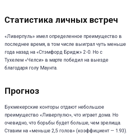
Статистика личных встреч
«Ливерпуль» имел определенное преимущество в
последнее время, в том числе выиграл чуть меньше
года назад на «Стэмфорд Бридж» 2-0. Но с
Тухелем «Челси» в марте победил на выезде
благодаря голу Маунта.
Прогноз
Букмекерские конторы отдают небольшое
преимущество «Ливерпулю», что играет дома. Но
очевидно, что борьбы будет больше, чем зрелища.
Ставим на «меньше 2,5 голов» (коэффициент — 1.93).