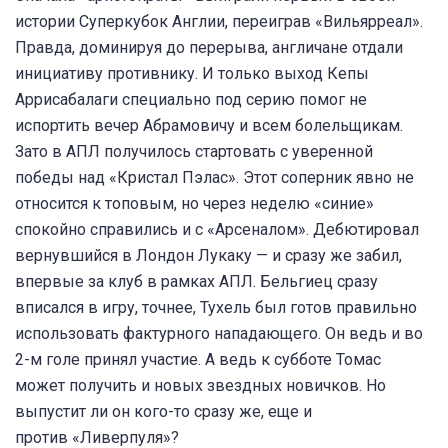
истории Суперкубок Англии, переиграв «Вильярреал».
Правда, доминируя до перерыва, англичане отдали
инициативу противнику. И только выход Кепы
Аррисабалаги специально под серию помог не
испортить вечер Абрамовичу и всем болельщикам.
Зато в АПЛ получилось стартовать с уверенной
победы над «Кристал Пэлас». Этот соперник явно не
относится к топовым, но через неделю «синие»
спокойно справились и с «Арсеналом». Дебютировал
вернувшийся в Лондон Лукаку — и сразу же забил,
впервые за клуб в рамках АПЛ. Бельгиец сразу
вписался в игру, точнее, Тухель был готов правильно
использовать фактурного нападающего. Он ведь и во
2-м голе принял участие. А ведь к субботе Томас
может получить и новых звездных новичков. Но
выпустит ли он кого-то сразу же, еще и
против «Ливерпуля»?